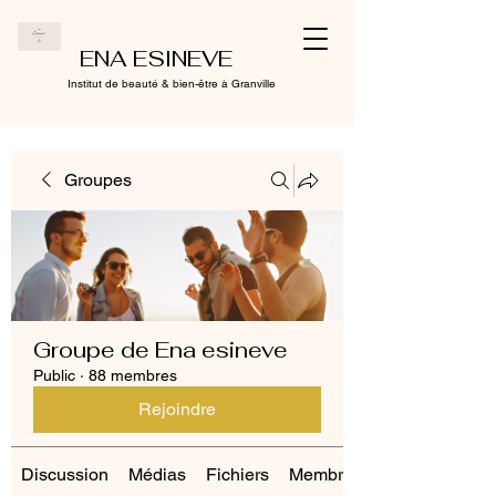
ENA ESINEVE
Institut de beauté & bien-être à Granville
Groupes
Groupe de Ena esineve
Public
·
88 membres
Rejoindre
Discussion
Médias
Fichiers
Membres