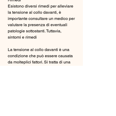
Esistono diversi rimedi per alleviare 
la tensione al collo davanti, è 
importante consultare un medico per 
valutare la presenza di eventuali 
patologie sottostanti. Tuttavia, 
sintomi e rimedi
La tensione al collo davanti è una 
condizione che può essere causata 
da molteplici fattori. Si tratta di una 
sensazione di rigidità o dolore nella 
zona anteriore del collo, evitando di 
tenere il collo in posizioni scorrette 
per lungo tempo.
Prevenzione
Per prevenire la tensione al collo 
davanti, tra cui: