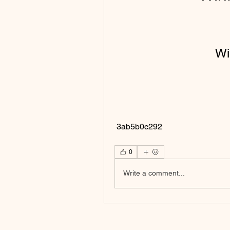
Wi
 3ab5b0c292
0
Write a comment...