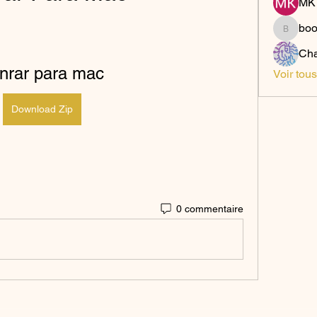
MK 
bo
boonsn
Cha
nrar para mac
Voir tou
Download Zip
0 commentaire