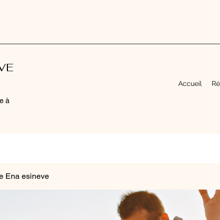
EVE
Accueil
Ré
e à
e Ena esineve