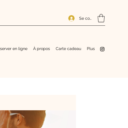
Se connecter
server en ligne
À propos
Carte cadeau
Plus