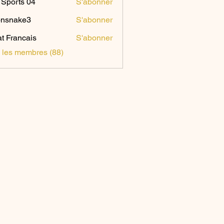
Sports 04
S'abonner
onsnake3
S'abonner
ake3
t Francais
S'abonner
s les membres (88)