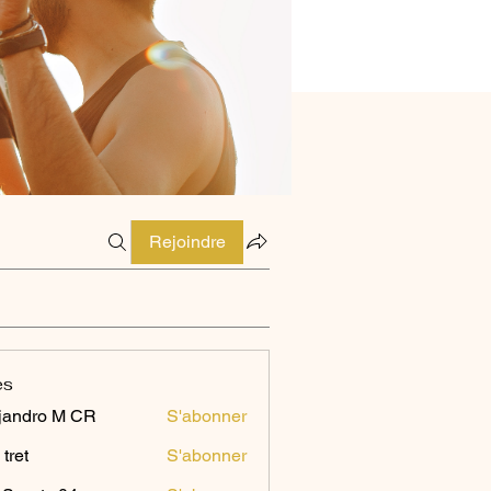
Rejoindre
es
jandro M CR
S'abonner
 tret
S'abonner