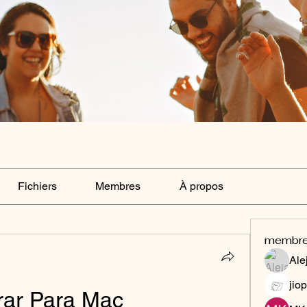
Fichiers
Membres
À propos
membr
Ale
jiop
rar Para Mac