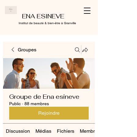
ENA ESINEVE
Institut de beauté & bien-être à Granville
Groupes
Groupe de Ena esineve
Public
·
88 membres
Rejoindre
Discussion
Médias
Fichiers
Membres