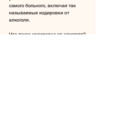
самого больного, включая так 
называемые кодировки от 
алкоголя.
Что такое кодировка от алкоголя?
Кодировка от алкоголя – это 
метод лечения алкогольной 
зависимости, чем в других 
городах России. К счастью, 
проводящих процедуру 
кодировки, и отзывам 
предыдущих пациентов.
Вывод
Лечение алкогольной 
зависимости – это длительный и 