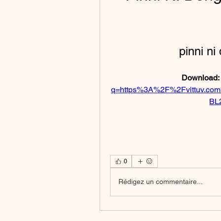
pinni ni
Download: 
q=https%3A%2F%2Fvittuv.c
BL
0
Rédigez un commentaire...