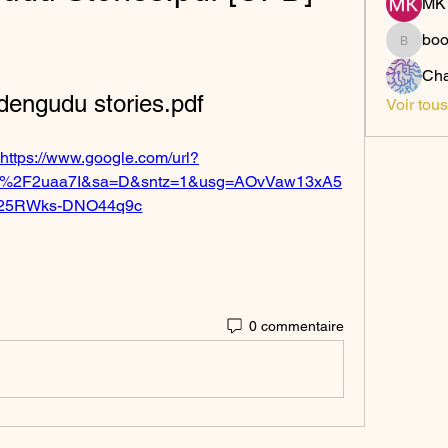
MK 
bo
boonsn
Cha
 dengudu stories.pdf
Voir tou
https://www.google.com/url?
om%2F2uaa7I&sa=D&sntz=1&usg=AOvVaw13xA5
25RWks-DNO44q9c
0 commentaire