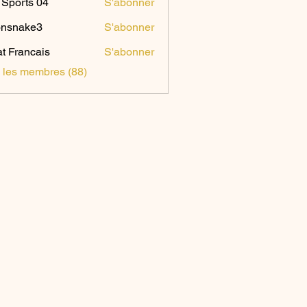
Sports 04
S'abonner
onsnake3
S'abonner
ake3
t Francais
S'abonner
s les membres (88)