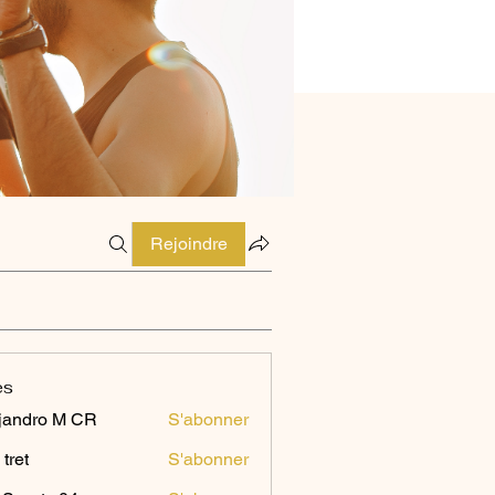
Rejoindre
es
jandro M CR
S'abonner
 tret
S'abonner