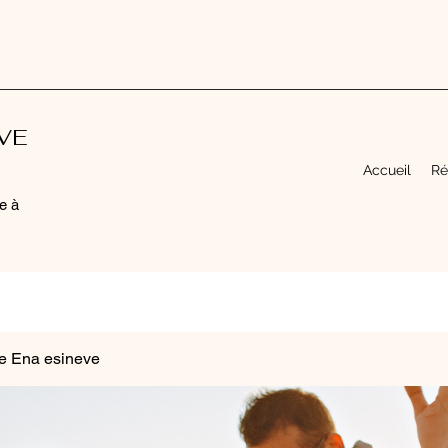
EVE
Accueil
Ré
e à
e Ena esineve