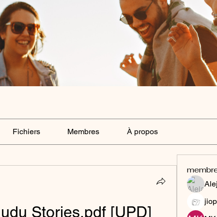
Fichiers
Membres
À propos
membr
Ale
jiop
udu Stories.pdf [UPD]