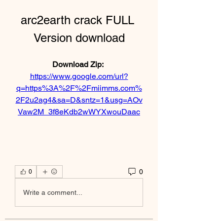
arc2earth crack FULL 
Version download
Download Zip: 
https://www.google.com/url?
q=https%3A%2F%2Fmiimms.com%
2F2u2ag4&sa=D&sntz=1&usg=AOv
Vaw2M_3f8eKdb2wWYXwouDaac
0
0
Write a comment...