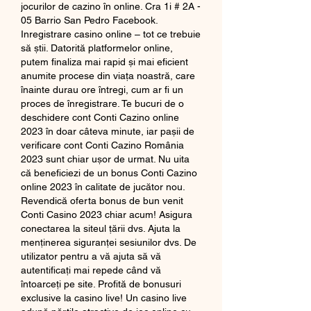
jocurilor de cazino în online. Cra 1i # 2A - 
05 Barrio San Pedro Facebook. 
Inregistrare casino online – tot ce trebuie 
să știi. Datorită platformelor online, 
putem finaliza mai rapid și mai eficient 
anumite procese din viața noastră, care 
înainte durau ore întregi, cum ar fi un 
proces de înregistrare. Te bucuri de o 
deschidere cont Conti Cazino online 
2023 în doar câteva minute, iar pașii de 
verificare cont Conti Cazino România 
2023 sunt chiar ușor de urmat. Nu uita 
că beneficiezi de un bonus Conti Cazino 
online 2023 în calitate de jucător nou. 
Revendică oferta bonus de bun venit 
Conti Casino 2023 chiar acum! Asigura 
conectarea la siteul țării dvs. Ajuta la 
menținerea siguranței sesiunilor dvs. De 
utilizator pentru a vă ajuta să vă 
autentificați mai repede când vă 
întoarceți pe site. Profită de bonusuri 
exclusive la casino live! Un casino live 