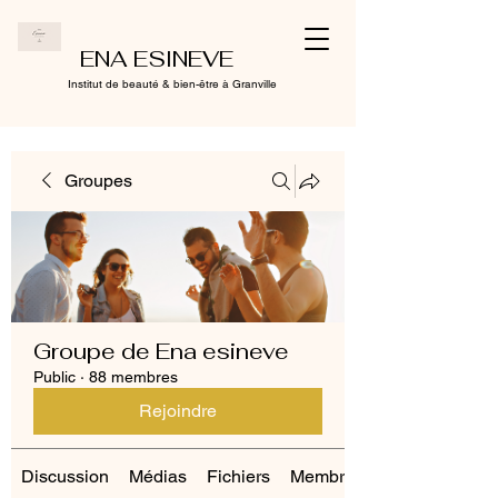
ENA ESINEVE
Institut de beauté & bien-être à Granville
Groupes
Groupe de Ena esineve
Public
·
88 membres
Rejoindre
Discussion
Médias
Fichiers
Membres