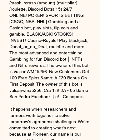
/crash. /crash (amount) (multiplier) 
/roulette. Discord Bots( 15) 24/7 
ONLINE! POKER! SPORTS BETTING 
[CSGO, NBA, NHL] Gambling and a 
Casino bot, play slots, flip coin and 
gamble, BLACKJACK! STOCKS! 
INVEST! Casino-Royale! Play Blackjack, 
Doeal_or_no_Deal, roulette and more! 
The most advanced and entertaining 
Gambling for fun Discord bot │ NFTs 
and Nitro rewards. The owner of this bot 
is VulcanWM#5256. New Customers Get 
100 Free Spins &amp; A £30 Bonus On 
First Deposit. The owner of this bot is 
vulcanwm#5256. Cra 1i # 2A - 05 Barrio 
San Pedro Facebook. [ e! ] Coinopolis. 
It happens when researchers and 
farmers work together to solve 
tomorrow's agronomic challenges. We're 
committed to creating what's next 
because at Pioneer, our name is our 