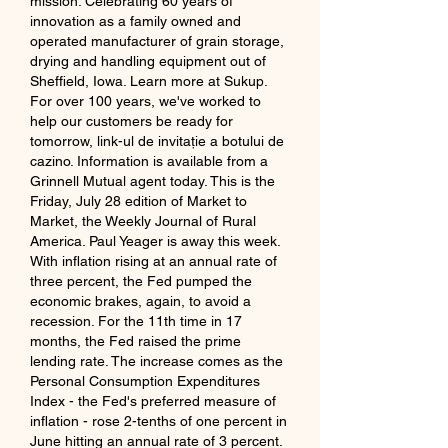
mission. Celebrating 60 years of 
innovation as a family owned and 
operated manufacturer of grain storage, 
drying and handling equipment out of 
Sheffield, Iowa. Learn more at Sukup. 
For over 100 years, we've worked to 
help our customers be ready for 
tomorrow, link-ul de invitație a botului de 
cazino. Information is available from a 
Grinnell Mutual agent today. This is the 
Friday, July 28 edition of Market to 
Market, the Weekly Journal of Rural 
America. Paul Yeager is away this week. 
With inflation rising at an annual rate of 
three percent, the Fed pumped the 
economic brakes, again, to avoid a 
recession. For the 11th time in 17 
months, the Fed raised the prime 
lending rate. The increase comes as the 
Personal Consumption Expenditures 
Index - the Fed's preferred measure of 
inflation - rose 2-tenths of one percent in 
June hitting an annual rate of 3 percent. 