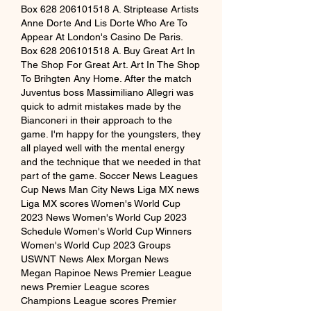
Box 628 206101518 A. Striptease Artists 
Anne Dorte And Lis Dorte Who Are To 
Appear At London's Casino De Paris. 
Box 628 206101518 A. Buy Great Art In 
The Shop For Great Art. Art In The Shop 
To Brihgten Any Home. After the match 
Juventus boss Massimiliano Allegri was 
quick to admit mistakes made by the 
Bianconeri in their approach to the 
game. I'm happy for the youngsters, they 
all played well with the mental energy 
and the technique that we needed in that 
part of the game. Soccer News Leagues 
Cup News Man City News Liga MX news 
Liga MX scores Women's World Cup 
2023 News Women's World Cup 2023 
Schedule Women's World Cup Winners 
Women's World Cup 2023 Groups 
USWNT News Alex Morgan News 
Megan Rapinoe News Premier League 
news Premier League scores 
Champions League scores Premier 