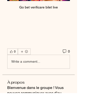
Go bet verificare bilet live
0
0
Write a comment...
À propos
Bienvenue dans le groupe ! Vous
pouvez communiquer avec d'au
...
Lire plus