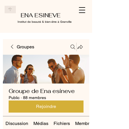
ENA ESINEVE
Institut de beauté & bien-être à Granville
Groupes
Groupe de Ena esineve
Public
·
88 membres
Rejoindre
Discussion
Médias
Fichiers
Membres