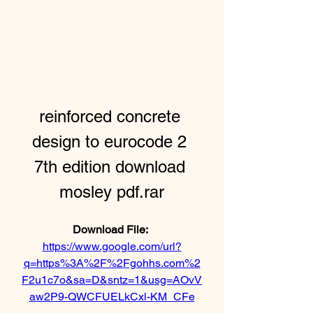
reinforced concrete 
design to eurocode 2 
7th edition download 
mosley pdf.rar
Download File: 
https://www.google.com/url?
q=https%3A%2F%2Fgohhs.com%2
F2u1c7o&sa=D&sntz=1&usg=AOvV
aw2P9-QWCFUELkCxl-KM_CFe