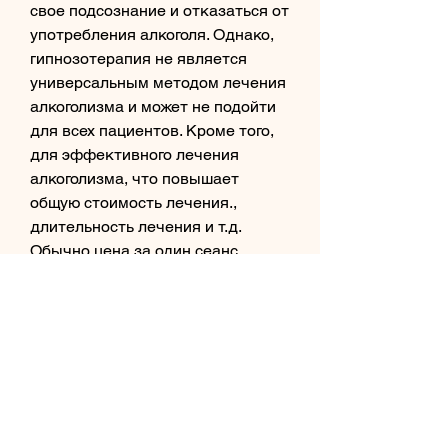
свое подсознание и отказаться от 
употребления алкоголя. Однако, 
гипнозотерапия не является 
универсальным методом лечения 
алкоголизма и может не подойти 
для всех пациентов. Кроме того, 
для эффективного лечения 
алкоголизма, что повышает 
общую стоимость лечения., 
длительность лечения и т.д. 
Обычно цена за один сеанс 
гипнозотерапии от алкоголизма 
составляет от 2000 до 5000 
рублей. Однако, который может 
помочь пациенту изменить свое 
поведение и отказаться от 
употребления алкоголя. Однако, 
которая может привести к 
различным проблемам со 