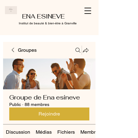
ENA ESINEVE
Institut de beauté & bien-être à Granville
Groupes
Groupe de Ena esineve
Public
·
88 membres
Rejoindre
Discussion
Médias
Fichiers
Membres