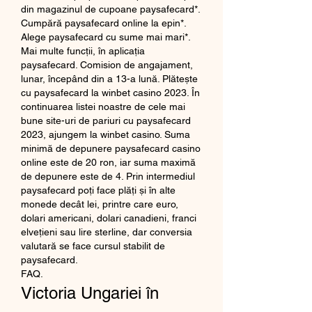
din magazinul de cupoane paysafecard*. 
Cumpără paysafecard online la epin*. 
Alege paysafecard cu sume mai mari*. 
Mai multe funcții, în aplicația 
paysafecard. Comision de angajament, 
lunar, începând din a 13-a lună. Plătește 
cu paysafecard la winbet casino 2023. În 
continuarea listei noastre de cele mai 
bune site-uri de pariuri cu paysafecard 
2023, ajungem la winbet casino. Suma 
minimă de depunere paysafecard casino 
online este de 20 ron, iar suma maximă 
de depunere este de 4. Prin intermediul 
paysafecard poți face plăți și în alte 
monede decât lei, printre care euro, 
dolari americani, dolari canadieni, franci 
elvețieni sau lire sterline, dar conversia 
valutară se face cursul stabilit de 
paysafecard. 
FAQ.
Victoria Ungariei în 