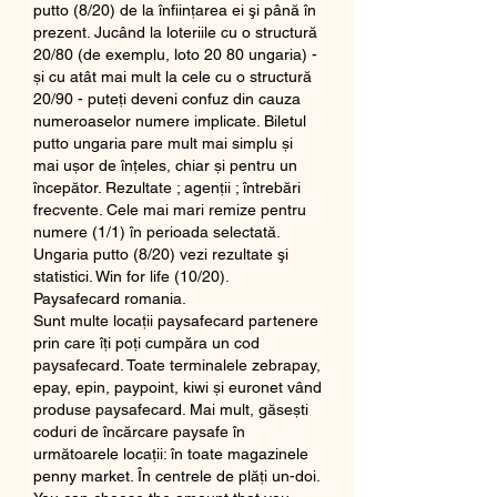
putto (8/20) de la înfiinţarea ei şi până în 
prezent. Jucând la loteriile cu o structură 
20/80 (de exemplu, loto 20 80 ungaria) - 
și cu atât mai mult la cele cu o structură 
20/90 - puteți deveni confuz din cauza 
numeroaselor numere implicate. Biletul 
putto ungaria pare mult mai simplu și 
mai ușor de înțeles, chiar și pentru un 
începător. Rezultate ; agenții ; întrebări 
frecvente. Cele mai mari remize pentru 
numere (1/1) în perioada selectată. 
Ungaria putto (8/20) vezi rezultate şi 
statistici. Win for life (10/20). 
Paysafecard romania.
Sunt multe locații paysafecard partenere 
prin care îți poți cumpăra un cod 
paysafecard. Toate terminalele zebrapay, 
epay, epin, paypoint, kiwi și euronet vând 
produse paysafecard. Mai mult, găsești 
coduri de încărcare paysafe în 
următoarele locații: în toate magazinele 
penny market. În centrele de plăți un-doi. 