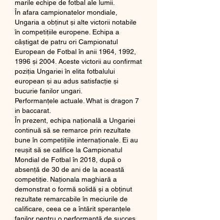
marile echipe de fotbal ale lumii.
În afara campionatelor mondiale, 
Ungaria a obținut și alte victorii notabile 
în competițiile europene. Echipa a 
câștigat de patru ori Campionatul 
European de Fotbal în anii 1964, 1992, 
1996 și 2004. Aceste victorii au confirmat 
poziția Ungariei în elita fotbalului 
european și au adus satisfacție și 
bucurie fanilor ungari.
Performanțele actuale. What is dragon 7 
in baccarat.
În prezent, echipa națională a Ungariei 
continuă să se remarce prin rezultate 
bune în competițiile internaționale. Ei au 
reușit să se califice la Campionatul 
Mondial de Fotbal în 2018, după o 
absență de 30 de ani de la această 
competiție. Naționala maghiară a 
demonstrat o formă solidă și a obținut 
rezultate remarcabile în meciurile de 
calificare, ceea ce a întărit speranțele 
fanilor pentru o performanță de succes 