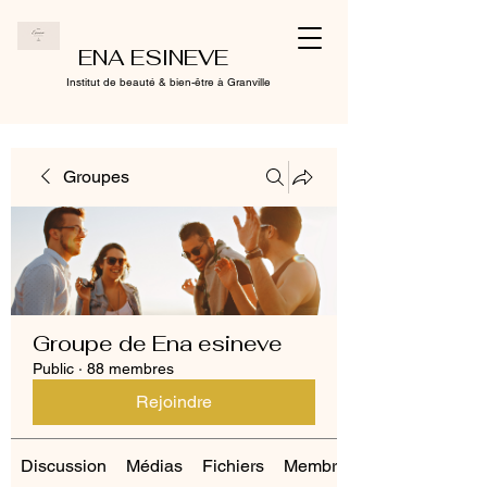
ENA ESINEVE
Institut de beauté & bien-être à Granville
Groupes
Groupe de Ena esineve
Public
·
88 membres
Rejoindre
Discussion
Médias
Fichiers
Membres