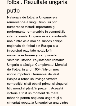
fotbal. Rezultate ungaria 
putto
Naționala de fotbal a Ungariei s-a 
remarcat de-a lungul timpului prin 
numeroase victorii importante și 
performanțe remarcabile în competițiile 
internaționale. Ungaria este considerată 
una dintre cele mai de succes echipe 
naționale de fotbal din Europa și a 
înregistrat rezultate notabile în 
numeroase turnee și campionate.
Victoriile istorice. Paysafecard romania.
Ungaria a câștigat Campionatul Mondial 
de Fotbal în anul 1954, într-un meci 
istoric împotriva Germaniei de Vest. 
Echipa a reușit să învingă favorita 
competiției și să obțină primul și singurul 
titlu mondial până în prezent. Această 
victorie a fost un moment de mare 
mândrie pentru națiunea ungară și a 
cimentat reputația Ungariei ca una dintre 