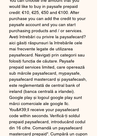
You can choose the amount that you 
would like to buy in paysafe prepaid 
credit: €10, €25, €50 and €100. After 
purchase you can add the credit to your 
paysafe account and you can start 
purchasing products and / or services. 
Aveţi întrebări cu privire la paysafecard? 
aici găsiţi răspunsuri la întrebările cele 
mai frecvente legate de utilizarea 
paysafecard. Navigaţi prin categorii sau 
folosiţi funcţia de căutare. Paysafe 
prepaid services limited, care operează 
sub mărcile paysafecard, mypaysafe, 
paysafecard mastercard și paysafecash, 
este reglementată de central bank of 
ireland (banca centrală a irlandei). 
Google play și logoul google play sunt 
mărci comerciale ale google llc. 
You&#39;ll receive your paysafecard 
code within seconds. Verifică-ți soldul 
prepaid paysafecard, introducând codul 
din 16 cifre. Comandă un paysafecard 
mastercard prepaid*. Cumpără un cupon 