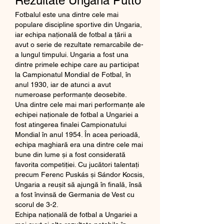
Rezultate Ungaria Putto
Fotbalul este una dintre cele mai 
populare discipline sportive din Ungaria, 
iar echipa națională de fotbal a țării a 
avut o serie de rezultate remarcabile de-
a lungul timpului. Ungaria a fost una 
dintre primele echipe care au participat 
la Campionatul Mondial de Fotbal, în 
anul 1930, iar de atunci a avut 
numeroase performanțe deosebite.
Una dintre cele mai mari performanțe ale 
echipei naționale de fotbal a Ungariei a 
fost atingerea finalei Campionatului 
Mondial în anul 1954. În acea perioadă, 
echipa maghiară era una dintre cele mai 
bune din lume și a fost considerată 
favorita competiției. Cu jucători talentați 
precum Ferenc Puskás și Sándor Kocsis, 
Ungaria a reușit să ajungă în finală, însă 
a fost învinsă de Germania de Vest cu 
scorul de 3-2.
Echipa națională de fotbal a Ungariei a 