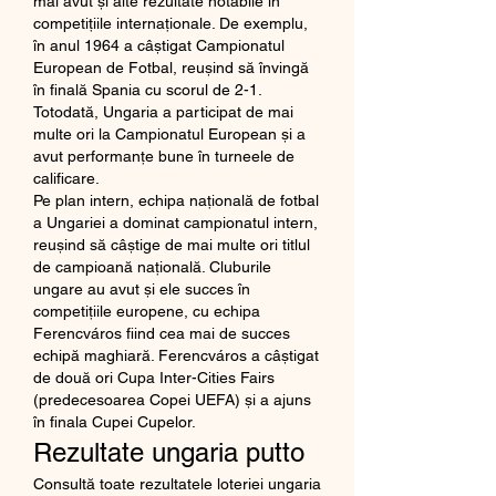
mai avut și alte rezultate notabile în 
competițiile internaționale. De exemplu, 
în anul 1964 a câștigat Campionatul 
European de Fotbal, reușind să învingă 
în finală Spania cu scorul de 2-1. 
Totodată, Ungaria a participat de mai 
multe ori la Campionatul European și a 
avut performanțe bune în turneele de 
calificare.
Pe plan intern, echipa națională de fotbal 
a Ungariei a dominat campionatul intern, 
reușind să câștige de mai multe ori titlul 
de campioană națională. Cluburile 
ungare au avut și ele succes în 
competițiile europene, cu echipa 
Ferencváros fiind cea mai de succes 
echipă maghiară. Ferencváros a câștigat 
de două ori Cupa Inter-Cities Fairs 
(predecesoarea Copei UEFA) și a ajuns 
în finala Cupei Cupelor.
Rezultate ungaria putto
Consultă toate rezultatele loteriei ungaria 