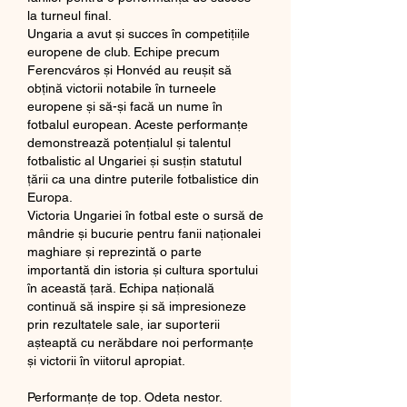
la turneul final.
Ungaria a avut și succes în competițiile 
europene de club. Echipe precum 
Ferencváros și Honvéd au reușit să 
obțină victorii notabile în turneele 
europene și să-și facă un nume în 
fotbalul european. Aceste performanțe 
demonstrează potențialul și talentul 
fotbalistic al Ungariei și susțin statutul 
țării ca una dintre puterile fotbalistice din 
Europa.
Victoria Ungariei în fotbal este o sursă de 
mândrie și bucurie pentru fanii naționalei 
maghiare și reprezintă o parte 
importantă din istoria și cultura sportului 
în această țară. Echipa națională 
continuă să inspire și să impresioneze 
prin rezultatele sale, iar suporterii 
așteaptă cu nerăbdare noi performanțe 
și victorii în viitorul apropiat.
Performanțe de top. Odeta nestor.