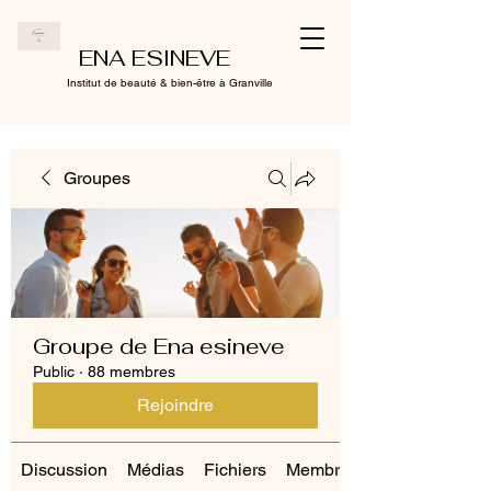
ENA ESINEVE
Institut de beauté & bien-être à Granville
Groupes
Groupe de Ena esineve
Public
·
88 membres
Rejoindre
Discussion
Médias
Fichiers
Membres