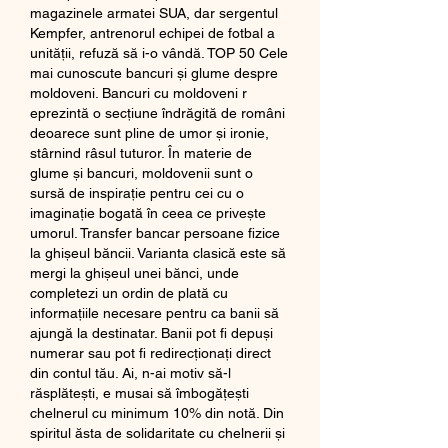
magazinele armatei SUA, dar sergentul 
Kempfer, antrenorul echipei de fotbal a 
unității, refuză să i-o vândă. TOP 50 Cele 
mai cunoscute bancuri și glume despre 
moldoveni. Bancuri cu moldoveni r 
eprezintă o secțiune îndrăgită de români 
deoarece sunt pline de umor și ironie, 
stârnind râsul tuturor. În materie de 
glume și bancuri, moldovenii sunt o 
sursă de inspirație pentru cei cu o 
imaginație bogată în ceea ce privește 
umorul. Transfer bancar persoane fizice 
la ghișeul băncii. Varianta clasică este să 
mergi la ghișeul unei bănci, unde 
completezi un ordin de plată cu 
informațiile necesare pentru ca banii să 
ajungă la destinatar. Banii pot fi depuși 
numerar sau pot fi redirecționați direct 
din contul tău. Ai, n-ai motiv să-l 
răsplătești, e musai să îmbogățești 
chelnerul cu minimum 10% din notă. Din 
spiritul ăsta de solidaritate cu chelnerii și 