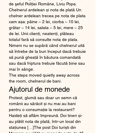
de şeful Poliţiei Române, Liviu Popa. 
Chelnerul ardelean și nota de plată Un 
chelner ardelean trecea pe nota de plata 
cam așa: pâine – 2 lei, ciorba – 10 lei, 
grătar – 14 lei, salata – 5 lei, mere – 25 
de lei. Unii clienți, neatenți, plăteau 
totalul fară să consulte nota de plata. 
Nimeni nu se supără când chelnerul uită 
să întrebe de la bun început dacă trebuie 
să pună gheaţă în băutura comandată 
sau dacă friptura trebuie făcută bine sau 
mai în sânge. 
The steps moved quietly away across 
the room, chelnerul de bani.
Ajutorul de monede
Protest, glumă sau doar un semn că 
românii au sărăcit și nu mai au bani 
pentru o consumație la restaurant? 
Haideți să aflăm împreună. Doi tineri și-
au plătit nota de plată, într-un local din 
stațiunea […]The post Doi turiști din 