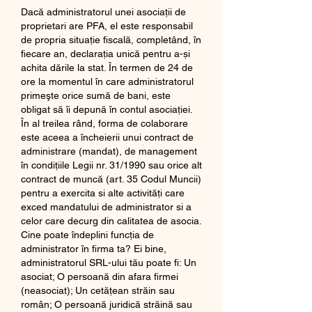
Dacă administratorul unei asociații de 
proprietari are PFA, el este responsabil 
de propria situație fiscală, completând, în 
fiecare an, declarația unică pentru a-și 
achita dările la stat. În termen de 24 de 
ore la momentul în care administratorul 
primeşte orice sumă de bani, este 
obligat să îi depună în contul asociaţiei. 
În al treilea rând, forma de colaborare 
este aceea a încheierii unui contract de 
administrare (mandat), de management 
în condițiile Legii nr. 31/1990 sau orice alt 
contract de muncă (art. 35 Codul Muncii) 
pentru a exercita si alte activități care 
exced mandatului de administrator si a 
celor care decurg din calitatea de asocia. 
Cine poate îndeplini funcția de 
administrator în firma ta? Ei bine, 
administratorul SRL-ului tău poate fi: Un 
asociat; O persoană din afara firmei 
(neasociat); Un cetățean străin sau 
român; O persoană juridică străină sau 