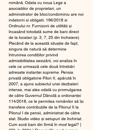
română. Odata cu noua Lege a 
asociatiilor de proprietari, un 
administrator de bloc/condominiu are noi 
indatoriri si obligatii. 196/2018 si 
Ordinului nr. Furnizorii de utilități și 
încasând totodată sume de bani direct 
de la locatari (p. 3, 7, 25 din încheiere). 
Plecând de la această situație de fapt, 
singura de natură să determine 
întrunirea condițiilor privind 
admisibilitatea sesizării, voi analiza în 
cele ce urmează cele două întrebări 
adresate instanței supreme. Pensia 
privată obligatorie Pilon II, apărută în 
2007, a ajuns subiectul unei dezbateri 
intense, mai ales odată cu promulgarea 
de către Guvernul Dăncilă a ordonanței 
114/2018, ce le permitea românilor să își 
transfere contribuțiile de la Pilonul II la 
Pilonul I de pensii, administrat de către 
stat. Studio video și setupuri de închiriat. 
Cum scoți bani din firmă în mod legal? | 