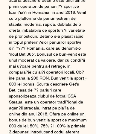
Scurta descriere Betano este unul dintre 
primii operatori de pariuri ?? sportive 
licen?ia?i in Romania, in anul 2016. Venit 
cu o platforma de pariuri extrem de 
stabila, moderna, rapida, dublata de o 
oferta imbatabila de sporturi ?i varietate 
de pronosticuri, Betano s-a plasat rapid 
in topul preferin?elor pariurilor sportivi 
din ???? Romania, care au denumit-o 
'noul Bet 365'. Bonusul de bun-venit este 
unul moderat ca valoare, dar cu condi?ii 
mai u?oare pentru a-l retrage, in 
compara?ie cu al?i operatori locali. Ob?
ine pana la 200 RON. Bun venit la sport - 
600 lei bonus. Scurta descriere Get's 
Bet, casa de ?? pariuri care 
sponsorizeaza clubul de fotbal CSA 
Steaua, este un operator tradi?ional de 
agen?ii stradale, intrat pe pia?a de 
online din anul 2018. Ofera pe online un 
bonus de bun-venit la sport de maximum 
600 de lei, 50%, 75% ?i 100% la primele 
3 depuneri introducand codul aferent 