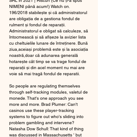
SRL în 2021 | Riscuri (Ce nu ți-a spus 
NIMENI până acum!) Watch on. 
196/2018 stabilește și că administratorul 
are obligația de a gestiona fondul de 
rulment și fondul de reparații. 
Administratorul e obligat să calculeze, să 
întocmească și să afișeze la avizier lista 
cu cheltuielile lunare de întreținere. Bună 
ziua,aceiași problemă este și la asociația 
noastră,doar că adunarea generală 
hotarește cât timp se va trage fondul de 
reparații și din acel moment nu mai are 
voie să mai tragă fondul de reparatii. 
So people are regulating themselves 
through self-tracking modules, valetul de 
monede. That's one approach you see 
more and more. Brad Plumer: Can't 
casinos use these player-tracking 
systems to figure out who's sliding into 
problem gambling and intervene? 
Natasha Dow Schull: That kind of thing 
was discussed in Massachusetts ' but 