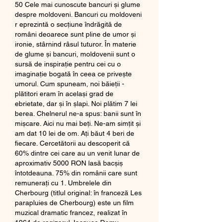
50 Cele mai cunoscute bancuri și glume 
despre moldoveni. Bancuri cu moldoveni 
r eprezintă o secțiune îndrăgită de 
români deoarece sunt pline de umor și 
ironie, stârnind râsul tuturor. În materie 
de glume și bancuri, moldovenii sunt o 
sursă de inspirație pentru cei cu o 
imaginație bogată în ceea ce privește 
umorul. Cum spuneam, noi băieții - 
plătitori eram în același grad de 
ebrietate, dar și în șlapi. Noi plătim 7 lei 
berea. Chelnerul ne-a spus: banii sunt în 
mișcare. Aici nu mai beți. Ne-am simțit și 
am dat 10 lei de om. Ați băut 4 beri de 
fiecare. Cercetătorii au descoperit că 
60% dintre cei care au un venit lunar de 
aproximativ 5000 RON lasă bacșiș 
întotdeauna. 75% din românii care sunt 
remunerați cu 1. Umbrelele din 
Cherbourg (titlul original: în franceză Les 
parapluies de Cherbourg) este un film 
muzical dramatic francez, realizat în 