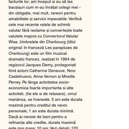
facturile lor, am început și eu să las 
bacșișuri cum m-au învățat colegii mei - 
din obligație, mai mult, rareori pentru 
amabilitate și servicii impecabile. Verifică 
cele mai recente ratele de schimb 
valutar fără reclame și convertește toate 
valutele majore cu Convertorul Valutar 
Wise. Umbrelele din Cherbourg (titlul 
original: în franceză Les parapluies de 
Cherbourg) este un film muzical 
dramatic francez, realizat în 1964 de 
regizorul Jacques Demy, protagoniști 
fiind actorii Catherine Deneuve, Nino 
Castelnuovo, Anne Vernon și Mireille 
Perrey. Pe lânga activitatea socio-
economica foarte importanta si alte 
activitati, (fie ele si de relaxare), omul 
manânca, se hraneste. 5 ani este durata 
maximă pentru creditul de nevoi 
personale; 1 an este durata minimă. 
Dacă ai nevoie de bani pentru a 
refinanța alte credite, durata maximă 
este mai mare: 10 ani. Vezi detalii; 120 