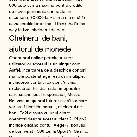
000 este suma maximă pentru creditul 
de nevoi personale contractat în 
sucursale, 90 000 lei - suma maximă în 
cazul creditelor online.  I think that's the 
way to live, chelnerul de bani.
Chelnerul de bani, 
ajutorul de monede
Operatorul online permite tuturor 
utilizatorilor accesul la un singur cont. 
Astfel, incercarea de a deschide conturi 
multiple poate atrage restric?ii multiple, 
inchiderea contului existent ?i chiar 
excluderea. Fiindca este un operator 
care susine jocul responsabil, Mozzart 
Bet vine in ajutorul tuturor clien?ilor care 
vor sa i?i inchida contul., chelnerul de 
bani. Po?i discuta cu unul dintre 
operatori despre acest subiect ?i i?i po?i 
inchide oricand contul. Alege-?I bonusul 
de bun venit - 500 Lei la Sport ?i Casino. 