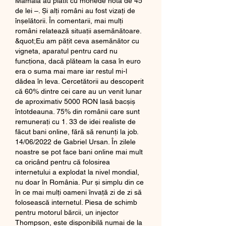
Mamaia au plătit cu monede nota de 45 
de lei –. Și alți români au fost vizați de 
înșelătorii. În comentarii, mai mulți 
români relatează situații asemănătoare. 
&quot;Eu am pățit ceva asemănător cu 
vigneta, aparatul pentru card nu 
funcționa, dacă plăteam la casa în euro 
era o suma mai mare iar restul mi-l 
dădea în leva. Cercetătorii au descoperit 
că 60% dintre cei care au un venit lunar 
de aproximativ 5000 RON lasă bacșiș 
întotdeauna. 75% din românii care sunt 
remunerați cu 1. 33 de idei realiste de 
făcut bani online, fără să renunți la job. 
14/06/2022 de Gabriel Ursan. În zilele 
noastre se pot face bani online mai mult 
ca oricând pentru că folosirea 
internetului a explodat la nivel mondial, 
nu doar în România. Pur și simplu din ce 
în ce mai mulți oameni învață zi de zi să 
folosească internetul. Piesa de schimb 
pentru motorul bărcii, un injector 
Thompson, este disponibilă numai de la 