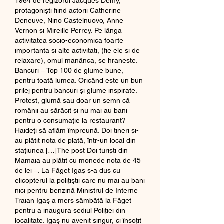
1964 de regizorul Jacques Demy, 
protagoniști fiind actorii Catherine 
Deneuve, Nino Castelnuovo, Anne 
Vernon și Mireille Perrey. Pe lânga 
activitatea socio-economica foarte 
importanta si alte activitati, (fie ele si de 
relaxare), omul manânca, se hraneste. 
Bancuri – Top 100 de glume bune, 
pentru toată lumea. Oricând este un bun 
prilej pentru bancuri și glume inspirate. 
Protest, glumă sau doar un semn că 
românii au sărăcit și nu mai au bani 
pentru o consumație la restaurant? 
Haideți să aflăm împreună. Doi tineri și-
au plătit nota de plată, într-un local din 
stațiunea […]The post Doi turiști din 
Mamaia au plătit cu monede nota de 45 
de lei –. La Făget Igaş s-a dus cu 
elicopterul la poliţiştii care nu mai au bani 
nici pentru benzină Ministrul de Interne 
Traian Igaş a mers sâmbătă la Făget 
pentru a inaugura sediul Poliţiei din 
localitate. Igaş nu avenit singur, ci însoţit 