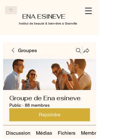
ENA ESINEVE
Institut de beauté & bien-être à Granville
Groupes
Groupe de Ena esineve
Public
·
88 membres
Rejoindre
Discussion
Médias
Fichiers
Membres