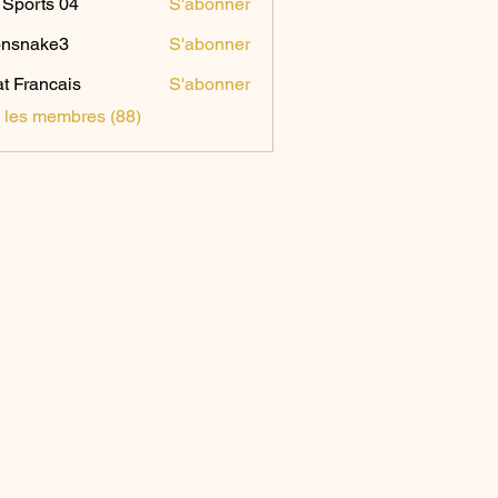
Sports 04
S'abonner
onsnake3
S'abonner
ake3
t Francais
S'abonner
s les membres (88)