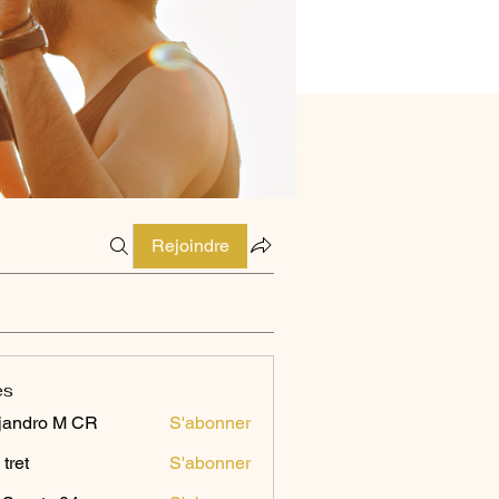
Rejoindre
es
jandro M CR
S'abonner
 tret
S'abonner