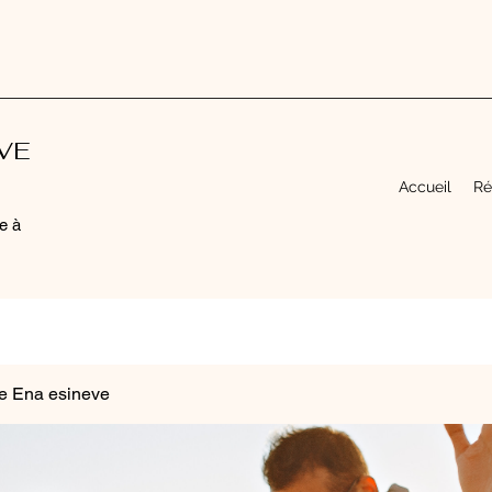
EVE
Accueil
Ré
e à
e Ena esineve