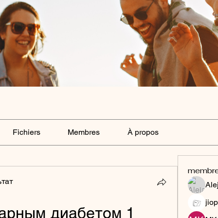
Fichiers
Membres
À propos
membr
ьтат
Ale
jiop
харным диабетом 1 