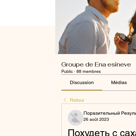
Groupe de Ena esineve
Public
·
88 membres
Discussion
Médias
Retour
Поразительный Резул
26 août 2023
Похудеть с са