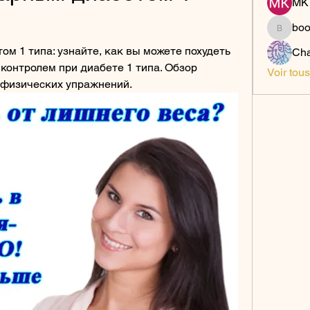
MK 
bo
boonsn
м 1 типа: узнайте, как вы можете похудеть 
Cha
контролем при диабете 1 типа. Обзор 
Voir tou
 физических упражнений.