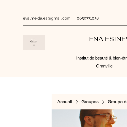
evalmeida.ea@gmail.com
0659771038
ENA ESIN
Institut de beauté & bien-êtr
Granville
Accueil
Groupes
Groupe d