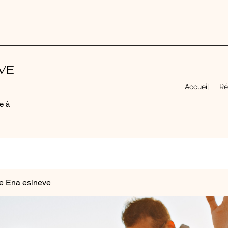
EVE
Accueil
Ré
e à
e Ena esineve