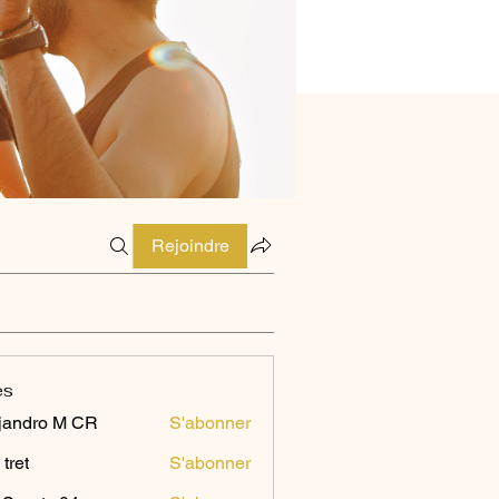
Rejoindre
es
jandro M CR
S'abonner
 tret
S'abonner