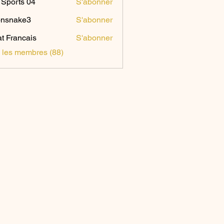
Sports 04
S'abonner
onsnake3
S'abonner
ake3
t Francais
S'abonner
s les membres (88)