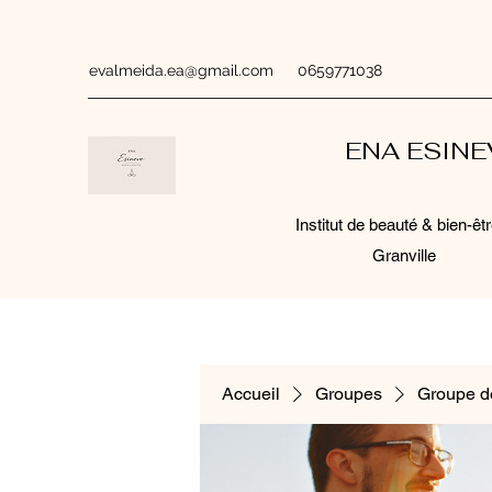
evalmeida.ea@gmail.com
0659771038
ENA ESIN
Institut de beauté & bien-êtr
Granville
Accueil
Groupes
Groupe d