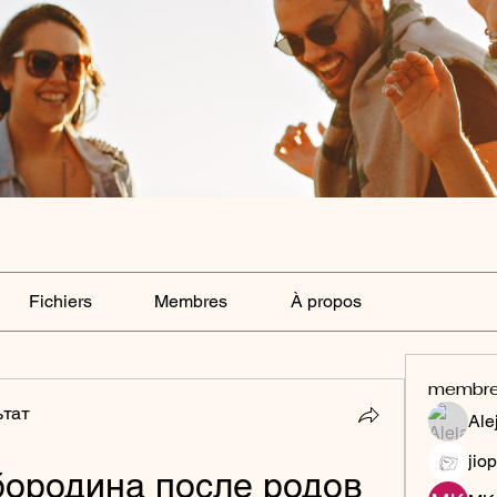
Fichiers
Membres
À propos
membr
ьтат
Ale
jiop
бородина после родов 