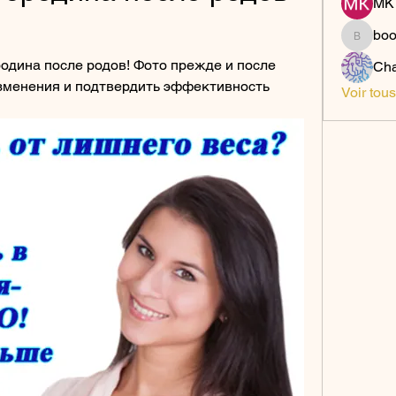
MK 
bo
boonsn
одина после родов! Фото прежде и после 
Cha
зменения и подтвердить эффективность 
Voir tou