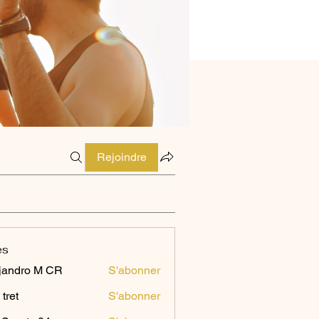
Rejoindre
es
jandro M CR
S'abonner
 tret
S'abonner