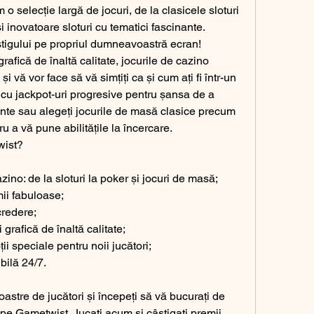
m o selecție largă de jocuri, de la clasicele sloturi 
și inovatoare sloturi cu tematici fascinante.
tigului pe propriul dumneavoastră ecran!
 grafică de înaltă calitate, jocurile de cazino 
 vă vor face să vă simțiți ca și cum ați fi într-un 
i cu jackpot-uri progresive pentru șansa de a 
te sau alegeți jocurile de masă clasice precum 
u a vă pune abilitățile la încercare.
wist?
zino: de la sloturi la poker și jocuri de masă;
mii fabuloase;
credere;
i grafică de înaltă calitate;
i speciale pentru noii jucători;
bilă 24/7.
oastre de jucători și începeți să vă bucurați de 
 pe Gametwist. Jucați acum și câștigați premii 