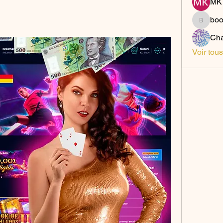
MK 
bo
boonsn
Cha
Voir tou