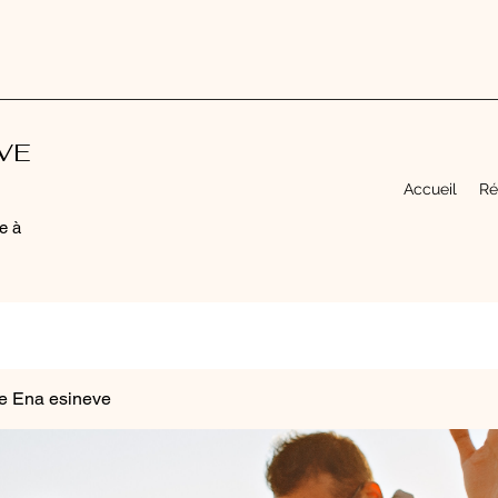
EVE
Accueil
Ré
e à
e Ena esineve