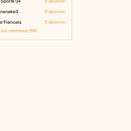
Sports 04
S'abonner
onsnake3
S'abonner
ake3
t Francais
S'abonner
s les membres (88)