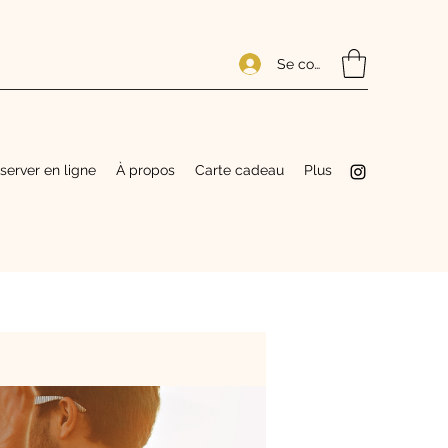
Se connecter
server en ligne
À propos
Carte cadeau
Plus