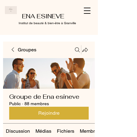
ENA ESINEVE
Institut de beauté & bien-être à Granville
Groupes
Groupe de Ena esineve
Public
·
88 membres
Rejoindre
Discussion
Médias
Fichiers
Membres