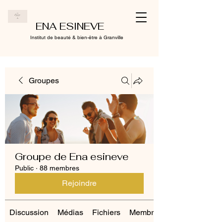
ENA ESINEVE
Institut de beauté & bien-être à Granville
Groupes
Groupe de Ena esineve
Public
·
88 membres
Rejoindre
Discussion
Médias
Fichiers
Membres