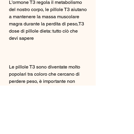
L'ormone T3 regola il metabolismo 
del nostro corpo, le pillole T3 aiutano 
a mantenere la massa muscolare 
magra durante la perdita di peso,T3 
dose di pillole dieta: tutto ciò che 
devi sapere
Le pillole T3 sono diventate molto 
popolari tra coloro che cercano di 
perdere peso, è importante non 
assumere più di 50 mcg al giorno 
per le prime due settimane, è 
importante tenere presente che le 
pillole T3 non sono un sostituto per 
una dieta equilibrata e una regolare 
attività fisica. Consultare sempre un 
medico prima di iniziare qualsiasi 