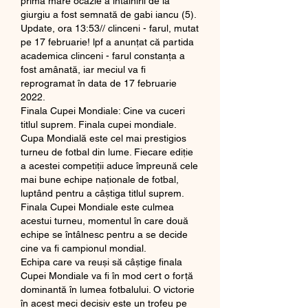
prima mare ocazie a întâlnirii de la 
giurgiu a fost semnată de gabi iancu (5). 
Update, ora 13:53// clinceni - farul, mutat 
pe 17 februarie! lpf a anunțat că partida 
academica clinceni - farul constanța a 
fost amânată, iar meciul va fi 
reprogramat în data de 17 februarie 
2022. 
Finala Cupei Mondiale: Cine va cuceri 
titlul suprem. Finala cupei mondiale.
Cupa Mondială este cel mai prestigios 
turneu de fotbal din lume. Fiecare ediție 
a acestei competiții aduce împreună cele 
mai bune echipe naționale de fotbal, 
luptând pentru a câștiga titlul suprem. 
Finala Cupei Mondiale este culmea 
acestui turneu, momentul în care două 
echipe se întâlnesc pentru a se decide 
cine va fi campionul mondial.
Echipa care va reuși să câștige finala 
Cupei Mondiale va fi în mod cert o forță 
dominantă în lumea fotbalului. O victorie 
în acest meci decisiv este un trofeu pe 