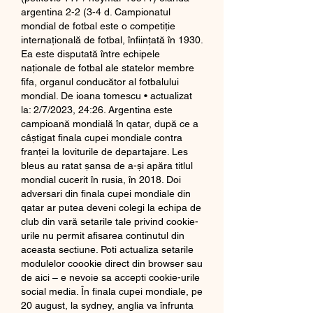
argentina 2-2 (3-4 d. Campionatul 
mondial de fotbal este o competiție 
internațională de fotbal, înființată în 1930. 
Ea este disputată între echipele 
naționale de fotbal ale statelor membre 
fifa, organul conducător al fotbalului 
mondial. De ioana tomescu • actualizat 
la: 2/7/2023, 24:26. Argentina este 
campioană mondială în qatar, după ce a 
câștigat finala cupei mondiale contra 
franței la loviturile de departajare. Les 
bleus au ratat șansa de a-și apăra titlul 
mondial cucerit în rusia, în 2018. Doi 
adversari din finala cupei mondiale din 
qatar ar putea deveni colegi la echipa de 
club din vară setarile tale privind cookie-
urile nu permit afisarea continutul din 
aceasta sectiune. Poti actualiza setarile 
modulelor coookie direct din browser sau 
de aici – e nevoie sa accepti cookie-urile 
social media. În finala cupei mondiale, pe 
20 august, la sydney, anglia va înfrunta 