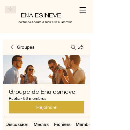
ENA ESINEVE
Institut de beauté & bien-être à Granville
Groupes
Groupe de Ena esineve
Public
·
88 membres
Rejoindre
Discussion
Médias
Fichiers
Membres