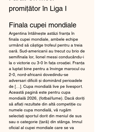
promițător în Liga I
Finala cupei mondiale
Argentina întâlnește astăzi franța în 
finala cupei mondiale, ambele echipe 
urmând să câștige trofeul pentru a treia 
oară. Sud-americanii au trecut cu brio de 
semifinala lor, lionel messi conducându-i 
la o victorie cu 3-0 în fața croației. Franța 
a luptat bine pentru a învinge marocul cu 
2-0, nord-africanii dovedindu-se 
adversari dificili și dominând perioadele 
de […]. Cupa mondială live pe livesport. 
Această pagină este pentru cupa 
mondială 2026, (fotbal/lume). Dacă doriți 
să aflați rezultate din altă competiție cu 
numele cupa mondială, vă rugăm 
selectați sportul dorit din meniul de sus 
sau o categorie (țară) din stânga. Imnul 
oficial al cupei mondiale care se va 