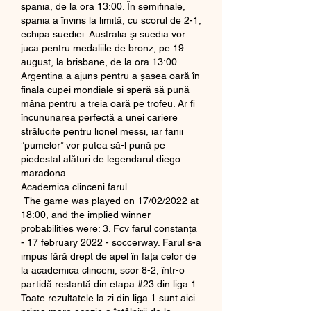
spania, de la ora 13:00. În semifinale, 
spania a învins la limită, cu scorul de 2-1, 
echipa suediei. Australia şi suedia vor 
juca pentru medaliile de bronz, pe 19 
august, la brisbane, de la ora 13:00. 
Argentina a ajuns pentru a șasea oară în 
finala cupei mondiale și speră să pună 
mâna pentru a treia oară pe trofeu. Ar fi 
încununarea perfectă a unei cariere 
strălucite pentru lionel messi, iar fanii 
”pumelor” vor putea să-l pună pe 
piedestal alături de legendarul diego 
maradona. 
Academica clinceni farul.
 The game was played on 17/02/2022 at 
18:00, and the implied winner 
probabilities were: 3. Fcv farul constanţa 
- 17 february 2022 - soccerway. Farul s-a 
impus fără drept de apel în fața celor de 
la academica clinceni, scor 8-2, într-o 
partidă restantă din etapa #23 din liga 1. 
Toate rezultatele la zi din liga 1 sunt aici 