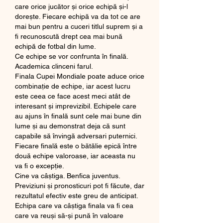
care orice jucător și orice echipă și-l 
dorește. Fiecare echipă va da tot ce are 
mai bun pentru a cuceri titlul suprem și a 
fi recunoscută drept cea mai bună 
echipă de fotbal din lume.
Ce echipe se vor confrunta în finală. 
Academica clinceni farul.
Finala Cupei Mondiale poate aduce orice 
combinație de echipe, iar acest lucru 
este ceea ce face acest meci atât de 
interesant și imprevizibil. Echipele care 
au ajuns în finală sunt cele mai bune din 
lume și au demonstrat deja că sunt 
capabile să învingă adversari puternici. 
Fiecare finală este o bătălie epică între 
două echipe valoroase, iar aceasta nu 
va fi o excepție.
Cine va câștiga. Benfica juventus.
Previziuni și pronosticuri pot fi făcute, dar 
rezultatul efectiv este greu de anticipat. 
Echipa care va câștiga finala va fi cea 
care va reuși să-și pună în valoare 