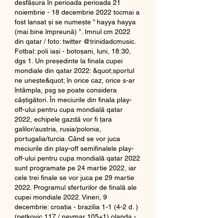
desfășura în perioada perioada 21 
noiembrie - 18 decembrie 2022 tocmai a 
fost lansat și se numește ” hayya hayya 
(mai bine împreună) ”. Imnul cm 2022 
din qatar / foto: twitter @trinidadcmusic. 
Fotbal: poli iași - botoșani, luni, 18:30, 
dgs 1. Un președinte la finala cupei 
mondiale din qatar 2022: &quot;sportul 
ne unește&quot; în orice caz, orice s-ar 
întâmpla, psg se poate considera 
câștigători. În meciurile din finala play-
off-ului pentru cupa mondială qatar 
2022, echipele gazdă vor fi țara 
galilor/austria, rusia/polonia, 
portugalia/turcia. Când se vor juca 
meciurile din play-off semifinalele play-
off-ului pentru cupa mondială qatar 2022 
sunt programate pe 24 martie 2022, iar 
cele trei finale se vor juca pe 29 martie 
2022. Programul sferturilor de finală ale 
cupei mondiale 2022. Vineri, 9 
decembrie: croația - brazilia 1-1 (4-2 d. ) 
(petkovic 117 / neymar 105+1) olanda - 