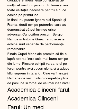
conducere. Messi este considerat de 
mulți cel mai bun jucător din lume și are 
toate calitățile necesare pentru a duce 
echipa pe primul loc.
În final, nu putem ignora nici Spania și 
Franța, două echipe puternice care au 
demonstrat că pot învinge orice 
adversar. Cu jucători precum Sergio 
Ramos și Antoine Griezmann, aceste 
echipe sunt capabile de performanțe 
remarcabile.
Finala Cupei Mondiale promite să fie o 
luptă acerbă între cele mai bune echipe 
din lume. Fiecare echipă va da totul pe 
teren pentru a-și cuceri gloria și a aduce 
titlul suprem în țara lor. Cine va învinge? 
Rămâne de văzut într-o competiție plină 
de pasiune și fotbal de cel mai înalt nivel!
Academica clinceni farul. 
Academica Clinceni 
Farul: Un meci 