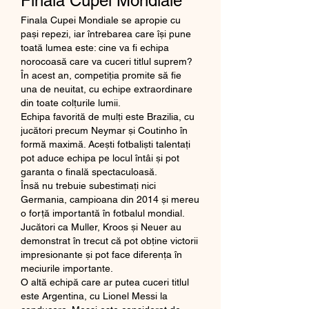
Finala Cupei Mondiale
Finala Cupei Mondiale se apropie cu 
pași repezi, iar întrebarea care își pune 
toată lumea este: cine va fi echipa 
norocoasă care va cuceri titlul suprem? 
În acest an, competiția promite să fie 
una de neuitat, cu echipe extraordinare 
din toate colțurile lumii.
Echipa favorită de mulți este Brazilia, cu 
jucători precum Neymar și Coutinho în 
formă maximă. Acești fotbaliști talentați 
pot aduce echipa pe locul întâi și pot 
garanta o finală spectaculoasă.
Însă nu trebuie subestimați nici 
Germania, campioana din 2014 și mereu 
o forță importantă în fotbalul mondial. 
Jucători ca Muller, Kroos și Neuer au 
demonstrat în trecut că pot obține victorii 
impresionante și pot face diferența în 
meciurile importante.
O altă echipă care ar putea cuceri titlul 
este Argentina, cu Lionel Messi la 