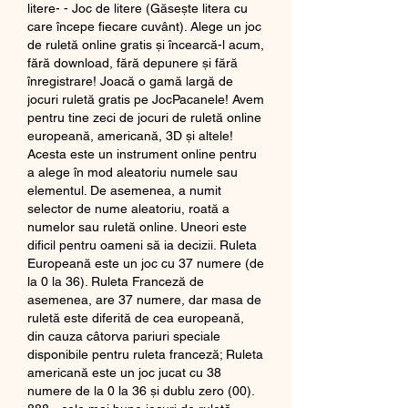
litere- - Joc de litere (Găsește litera cu 
care începe fiecare cuvânt). Alege un joc 
de ruletă online gratis și încearcă-l acum, 
fără download, fără depunere și fără 
înregistrare! Joacă o gamă largă de ️ 
jocuri ruletă gratis pe JocPacanele! Avem 
pentru tine zeci de jocuri de ruletă online 
europeană, americană, 3D și altele! 
Acesta este un instrument online pentru 
a alege în mod aleatoriu numele sau 
elementul. De asemenea, a numit 
selector de nume aleatoriu, roată a 
numelor sau ruletă online. Uneori este 
dificil pentru oameni să ia decizii. Ruleta 
Europeană este un joc cu 37 numere (de 
la 0 la 36). Ruleta Franceză de 
asemenea, are 37 numere, dar masa de 
ruletă este diferită de cea europeană, 
din cauza câtorva pariuri speciale 
disponibile pentru ruleta franceză; Ruleta 
americană este un joc jucat cu 38 
numere de la 0 la 36 și dublu zero (00). 