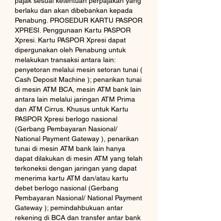
pajak sesuai ketentuan perpajakan yang 
berlaku dan akan dibebankan kepada 
Penabung. PROSEDUR KARTU PASPOR 
XPRESI. Penggunaan Kartu PASPOR 
Xpresi. Kartu PASPOR Xpresi dapat 
dipergunakan oleh Penabung untuk 
melakukan transaksi antara lain: 
penyetoran melalui mesin setoran tunai ( 
Cash Deposit Machine ); penarikan tunai 
di mesin ATM BCA, mesin ATM bank lain 
antara lain melalui jaringan ATM Prima 
dan ATM Cirrus. Khusus untuk Kartu 
PASPOR Xpresi berlogo nasional 
(Gerbang Pembayaran Nasional/ 
National Payment Gateway ), penarikan 
tunai di mesin ATM bank lain hanya 
dapat dilakukan di mesin ATM yang telah 
terkoneksi dengan jaringan yang dapat 
menerima kartu ATM dan/atau kartu 
debet berlogo nasional (Gerbang 
Pembayaran Nasional/ National Payment 
Gateway ); pemindahbukuan antar 
rekening di BCA dan transfer antar bank 