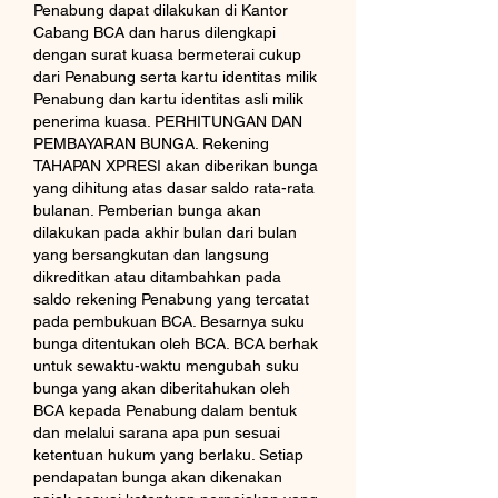
Penabung dapat dilakukan di Kantor 
Cabang BCA dan harus dilengkapi 
dengan surat kuasa bermeterai cukup 
dari Penabung serta kartu identitas milik 
Penabung dan kartu identitas asli milik 
penerima kuasa. PERHITUNGAN DAN 
PEMBAYARAN BUNGA. Rekening 
TAHAPAN XPRESI akan diberikan bunga 
yang dihitung atas dasar saldo rata-rata 
bulanan. Pemberian bunga akan 
dilakukan pada akhir bulan dari bulan 
yang bersangkutan dan langsung 
dikreditkan atau ditambahkan pada 
saldo rekening Penabung yang tercatat 
pada pembukuan BCA. Besarnya suku 
bunga ditentukan oleh BCA. BCA berhak 
untuk sewaktu-waktu mengubah suku 
bunga yang akan diberitahukan oleh 
BCA kepada Penabung dalam bentuk 
dan melalui sarana apa pun sesuai 
ketentuan hukum yang berlaku. Setiap 
pendapatan bunga akan dikenakan 