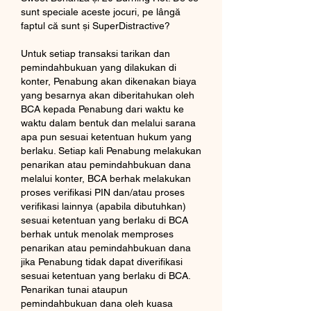
sunt speciale aceste jocuri, pe lângă 
faptul că sunt și SuperDistractive? 
Untuk setiap transaksi tarikan dan 
pemindahbukuan yang dilakukan di 
konter, Penabung akan dikenakan biaya 
yang besarnya akan diberitahukan oleh 
BCA kepada Penabung dari waktu ke 
waktu dalam bentuk dan melalui sarana 
apa pun sesuai ketentuan hukum yang 
berlaku. Setiap kali Penabung melakukan 
penarikan atau pemindahbukuan dana 
melalui konter, BCA berhak melakukan 
proses verifikasi PIN dan/atau proses 
verifikasi lainnya (apabila dibutuhkan) 
sesuai ketentuan yang berlaku di BCA 
berhak untuk menolak memproses 
penarikan atau pemindahbukuan dana 
jika Penabung tidak dapat diverifikasi 
sesuai ketentuan yang berlaku di BCA. 
Penarikan tunai ataupun 
pemindahbukuan dana oleh kuasa 