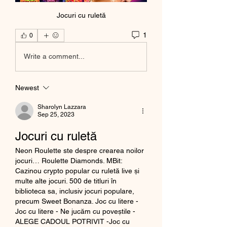
Jocuri cu ruletă
1
0
Write a comment...
Newest
Sharolyn Lazzara
Sep 25, 2023
Jocuri cu ruletă
Neon Roulette ste despre crearea noilor 
jocuri… Roulette Diamonds. MBit: 
Cazinou crypto popular cu ruletă live și 
multe alte jocuri. 500 de titluri în 
biblioteca sa, inclusiv jocuri populare, 
precum Sweet Bonanza. Joc cu litere - 
Joc cu litere - Ne jucăm cu poveștile - 
ALEGE CADOUL POTRIVIT -Joc cu 