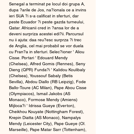
Senegal a terminat pe locul doi grupa A, 
dupa ?arile de Jos, na?ionala ce a invins 
ieri SUA ?i s-a calificat in sferturi, dar 
peste Ecuador ?i peste gazda turneului, 
Qatar. Africanii cred in ?ansa lor de a 
deveni surpriza acestei edi?ii. Parcursul 
nu ii ajuta: daa reu?esc surprza ?i trec 
de Anglia, cel mai probabil se vor duela 
cu Fran?a in sferturi. Selec?ioner ' Aliou 
Cisse. Portari ' Edouard Mendy 
(Chelsea), Alfred Gomis (Rennes), Seny 
Dieng (QPR) Funda?i ' Kalidou Koulibaly 
(Chelsea), Youssouf Sabaly (Betis 
Sevilla), Abdou Diallo (RB Leipzig), Fode 
Ballo-Toure (AC Milan), Pape Abou Cisse 
(Olympiacos), Ismail Jakobs (AS 
Monaco), Formose Mendy (Amiens) 
Mijloca?i ' Idrissa Gueye (Everton), 
Cheikhou Kouyate (Nottingham Forest), 
Krepin Diatta (AS Monaco), Nampalys 
Mendy (Leicester City), Pape Gueye (Ol. 
Marseille), Pape Matar Sarr (Tottenham), 