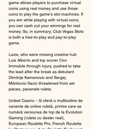
game allows players to purchase virtual 
coins using real money and use those 
coins to play the game's slot machines. If 
you win while playing with virtual coins, 
you can cash out your winnings for real 
money. So, in summary, Club Vegas Slots 
is both a free-to-play and pay-to-play 
game.
Lazio, who were missing creative hub 
Luis Alberto and top scorer Ciro 
Immobile through injury, pushed to take 
the lead after the break as debutant 
Dimitrije Kamenovic and Sergej 
Milinkovic-Savic threatened from set 
pieces, pacanele ruleta.
Unibet Casino – îți oferă o multitudine de 
variante de online ruletă, printre care se 
numără versiunea de top de la Evolution 
Gaming (ruleta cu dealer real), 
European Roulette Pro, French Roulette 