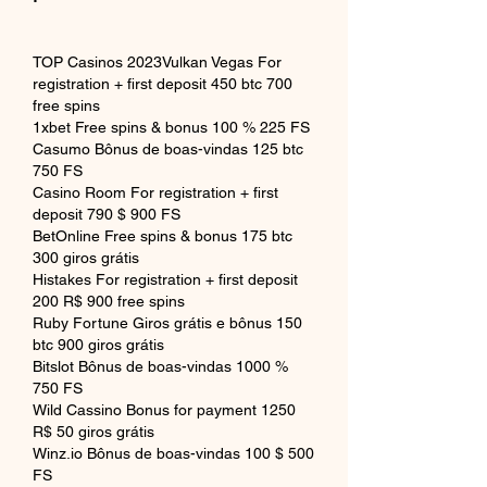
TOP Casinos 2023Vulkan Vegas For 
registration + first deposit 450 btc 700 
free spins
1xbet Free spins & bonus 100 % 225 FS
Casumo Bônus de boas-vindas 125 btc 
750 FS
Casino Room For registration + first 
deposit 790 $ 900 FS
BetOnline Free spins & bonus 175 btc 
300 giros grátis
Histakes For registration + first deposit 
200 R$ 900 free spins
Ruby Fortune Giros grátis e bônus 150 
btc 900 giros grátis
Bitslot Bônus de boas-vindas 1000 % 
750 FS
Wild Cassino Bonus for payment 1250 
R$ 50 giros grátis
Winz.io Bônus de boas-vindas 100 $ 500 
FS