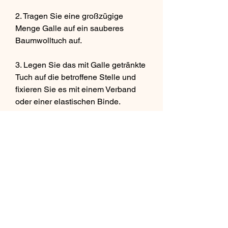
2. Tragen Sie eine großzügige 
Menge Galle auf ein sauberes 
Baumwolltuch auf.
3. Legen Sie das mit Galle getränkte 
Tuch auf die betroffene Stelle und 
fixieren Sie es mit einem Verband 
oder einer elastischen Binde.
4. Lassen Sie die Kompresse für 
mindestens 30 Minuten oder über 
Nacht einwirken.
5. Entfernen Sie die Kompresse und 
waschen Sie die betroffene Stelle 
erneut mit warmem Wasser.
Hinweis