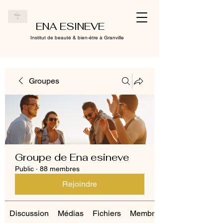
ENA ESINEVE
Institut de beauté & bien-être à Granville
Groupes
Groupe de Ena esineve
Public
·
88 membres
Rejoindre
Discussion
Médias
Fichiers
Membres