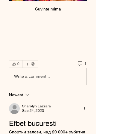
Cuvinte mima
1
0
Write a comment...
Newest
Sharolyn Lazzara
Sep 24, 2023
Efbet bucuresti
Спортни залози, над 20 000+ събития 