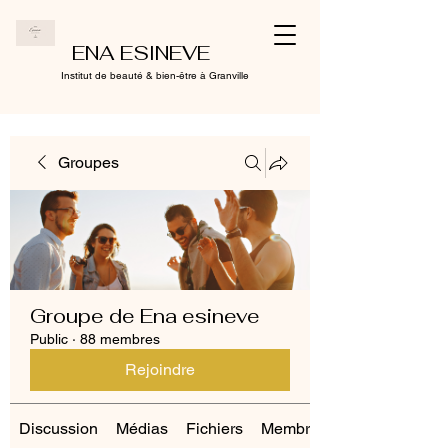
ENA ESINEVE
Institut de beauté & bien-être à Granville
Groupes
Groupe de Ena esineve
Public
·
88 membres
Rejoindre
Discussion
Médias
Fichiers
Membres