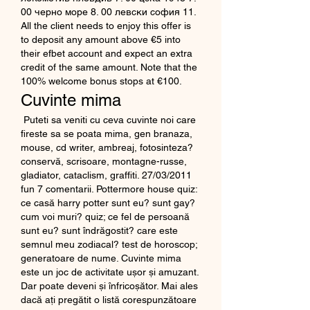
00 черно море 8. 00 левски софия 11. 
All the client needs to enjoy this offer is 
to deposit any amount above €5 into 
their efbet account and expect an extra 
credit of the same amount. Note that the 
100% welcome bonus stops at €100. 
Cuvinte mima
 Puteti sa veniti cu ceva cuvinte noi care 
fireste sa se poata mima, gen branaza, 
mouse, cd writer, ambreaj, fotosinteza? 
conservă, scrisoare, montagne-russe, 
gladiator, cataclism, graffiti. 27/03/2011 
fun 7 comentarii. Pottermore house quiz: 
ce casă harry potter sunt eu? sunt gay? 
cum voi muri? quiz; ce fel de persoană 
sunt eu? sunt îndrăgostit? care este 
semnul meu zodiacal? test de horoscop; 
generatoare de nume. Cuvinte mima 
este un joc de activitate ușor și amuzant. 
Dar poate deveni și înfricoșător. Mai ales 
dacă ați pregătit o listă corespunzătoare 