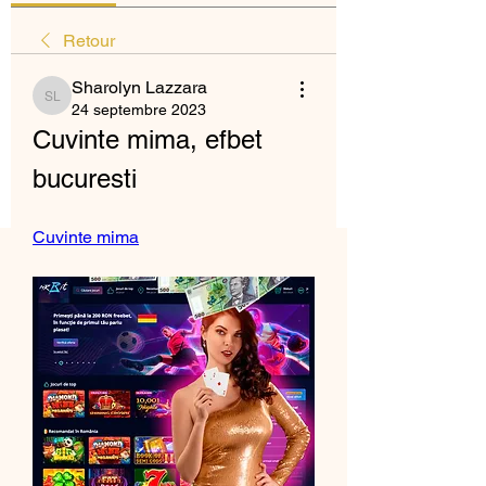
Retour
Sharolyn Lazzara
Sharolyn Lazzara
24 septembre 2023
Cuvinte mima, efbet 
bucuresti
Cuvinte mima