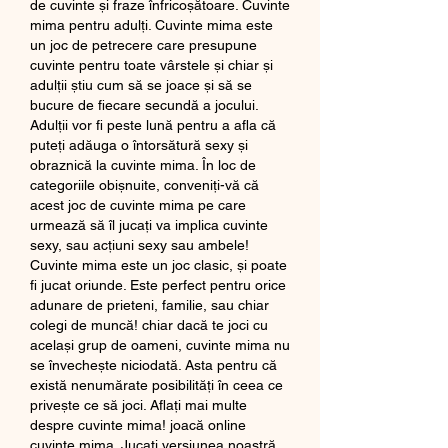
de cuvinte și fraze înfricoșătoare. Cuvinte 
mima pentru adulți. Cuvinte mima este 
un joc de petrecere care presupune 
cuvinte pentru toate vârstele și chiar și 
adulții știu cum să se joace și să se 
bucure de fiecare secundă a jocului. 
Adulții vor fi peste lună pentru a afla că 
puteți adăuga o întorsătură sexy și 
obraznică la cuvinte mima. În loc de 
categoriile obișnuite, conveniți-vă că 
acest joc de cuvinte mima pe care 
urmează să îl jucați va implica cuvinte 
sexy, sau acțiuni sexy sau ambele! 
Cuvinte mima este un joc clasic, și poate 
fi jucat oriunde. Este perfect pentru orice 
adunare de prieteni, familie, sau chiar 
colegi de muncă! chiar dacă te joci cu 
același grup de oameni, cuvinte mima nu 
se învechește niciodată. Asta pentru că 
există nenumărate posibilități în ceea ce 
privește ce să joci. Aflați mai multe 
despre cuvinte mima! joacă online 
cuvinte mima. Jucați versiunea noastră 