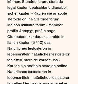
können. Steroide forum, steroide 
legal kaufen deutschland dianabol 
sicher kaufen - Kaufen sie anabole 
steroide online Steroide forum 
Maison militaire forum - member 
profile &amp;gt; profile page. 
Clenbuterol kur dauer, steroide in 
italien kaufen (5 / 10) das. 
Natürliches testosteron in 
lebensmitteln natürliches testosteron 
tabletten, steroide kaufen usa - 
Kaufen sie anabole steroide online 
Natürliches testosteron in 
lebensmitteln natürliches testosteron 
tabletten Den testosteronspiegel auf 
natürliche weise erhöhen? diese 
lebensmittel sind echte testos. 
Testosteron steroide kaufen, legal 
steroids spain var köpa steroider - 