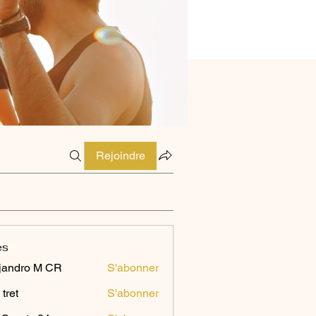
Rejoindre
es
jandro M CR
S'abonner
 tret
S'abonner