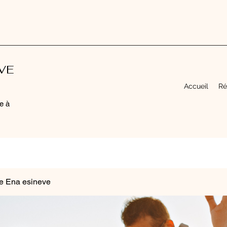
EVE
Accueil
Ré
e à
e Ena esineve