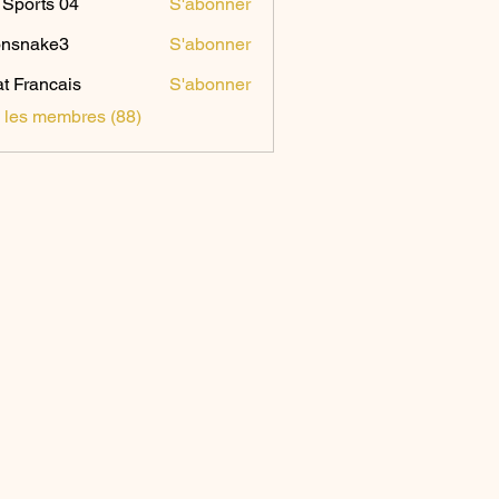
Sports 04
S'abonner
onsnake3
S'abonner
ake3
t Francais
S'abonner
s les membres (88)