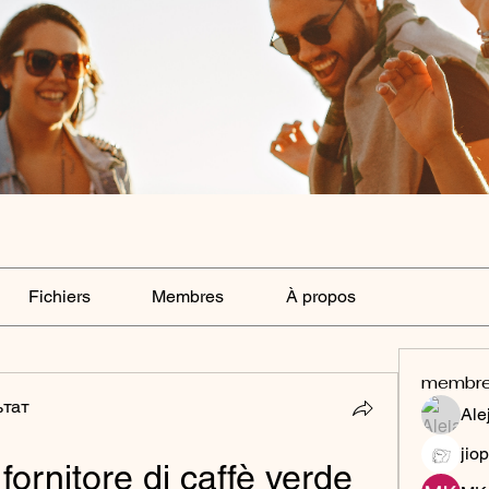
Fichiers
Membres
À propos
membr
ьтат
Ale
jiop
fornitore di caffè verde