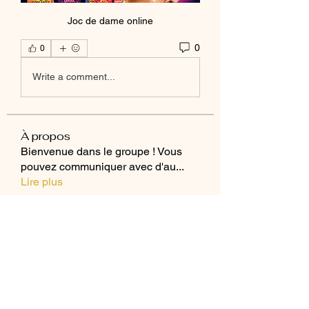
Joc de dame online
0
0
Write a comment...
À propos
Bienvenue dans le groupe ! Vous
pouvez communiquer avec d'au
...
Lire plus
membres
Alejandro M CR
S'abonner
jiop tret
S'abonner
MK Sports 04
S'abonner