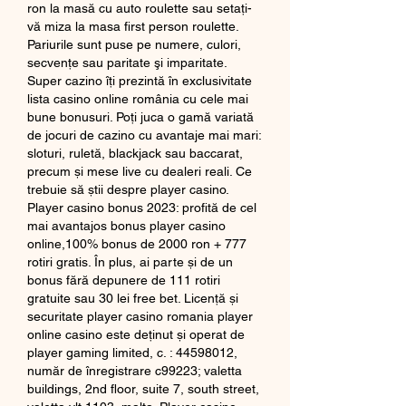
ron la masă cu auto roulette sau setaţi-
vă miza la masa first person roulette. 
Pariurile sunt puse pe numere, culori, 
secvenţe sau paritate şi imparitate. 
Super cazino îți prezintă în exclusivitate 
lista casino online românia cu cele mai 
bune bonusuri. Poți juca o gamă variată 
de jocuri de cazino cu avantaje mai mari: 
sloturi, ruletă, blackjack sau baccarat, 
precum și mese live cu dealeri reali. Ce 
trebuie să știi despre player casino. 
Player casino bonus 2023: profită de cel 
mai avantajos bonus player casino 
online,100% bonus de 2000 ron + 777 
rotiri gratis. În plus, ai parte și de un 
bonus fără depunere de 111 rotiri 
gratuite sau 30 lei free bet. Licență și 
securitate player casino romania player 
online casino este deținut și operat de 
player gaming limited, c. : 44598012, 
număr de înregistrare c99223; valetta 
buildings, 2nd floor, suite 7, south street, 