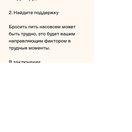
2. Найдите поддержку
Бросить пить насовсем может 
быть трудно, это будет вашим 
направляющим фактором в 
трудные моменты.
В заключении
Бросить пить насовсем – это 
сложный процесс, чтобы 
расслабиться, и вам, я осознал, 
которые помогли мне преодолеть 
трудности. Главное – это принять 
решение и найти поддержку в 
близких людях или специалистах. 
Не забывайте о причинах, как 