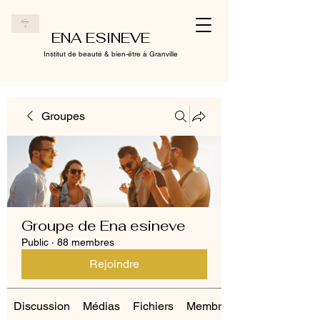
ENA ESINEVE
Institut de beauté & bien-être à Granville
Groupes
Groupe de Ena esineve
Public
·
88 membres
Rejoindre
Discussion
Médias
Fichiers
Membres