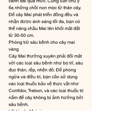
cành dài quá mức. Cũng cần chú ý 
tỉa những chồi non mọc từ thân cây. 
Để cây Mai phát triển đồng đều và 
nhận được ánh sáng tối đa, bạn có 
thể nâng chậu Mai lên khỏi mặt đất 
từ 30-50 cm.
Phòng trừ sâu bệnh cho cây mai 
vàng
Cây Mai thường xuyên phải đối mặt 
với các loại sâu bệnh như bọ trĩ, sâu 
đục thân, rệp, nhện đỏ. Để phòng 
ngừa và điều trị, bạn cần sử dụng 
các loại thuốc bảo vệ thực vật như 
Confidor, Trebon, và các loại thuốc trị 
nấm để cây không bị ảnh hưởng bởi 
sâu bệnh.
Lặt lá cây Mai vàng
Lặt lá Mai vàng là một công việc đòi 
hỏi sự tinh tế và kinh nghiệm. Thời 