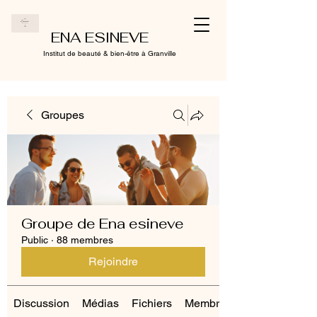
ENA ESINEVE
Institut de beauté & bien-être à Granville
Groupes
Groupe de Ena esineve
Public
·
88 membres
Rejoindre
Discussion
Médias
Fichiers
Membres