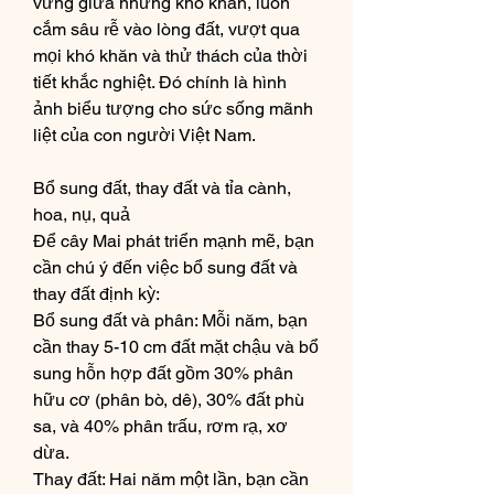
vững giữa những khó khăn, luôn 
cắm sâu rễ vào lòng đất, vượt qua 
mọi khó khăn và thử thách của thời 
tiết khắc nghiệt. Đó chính là hình 
ảnh biểu tượng cho sức sống mãnh 
liệt của con người Việt Nam.
Bổ sung đất, thay đất và tỉa cành, 
hoa, nụ, quả
Để cây Mai phát triển mạnh mẽ, bạn 
cần chú ý đến việc bổ sung đất và 
thay đất định kỳ:
Bổ sung đất và phân: Mỗi năm, bạn 
cần thay 5-10 cm đất mặt chậu và bổ 
sung hỗn hợp đất gồm 30% phân 
hữu cơ (phân bò, dê), 30% đất phù 
sa, và 40% phân trấu, rơm rạ, xơ 
dừa.
Thay đất: Hai năm một lần, bạn cần 