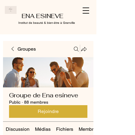
ENA ESINEVE
Institut de beauté & bien-être à Granville
Groupes
Groupe de Ena esineve
Public
·
88 membres
Rejoindre
Discussion
Médias
Fichiers
Membres