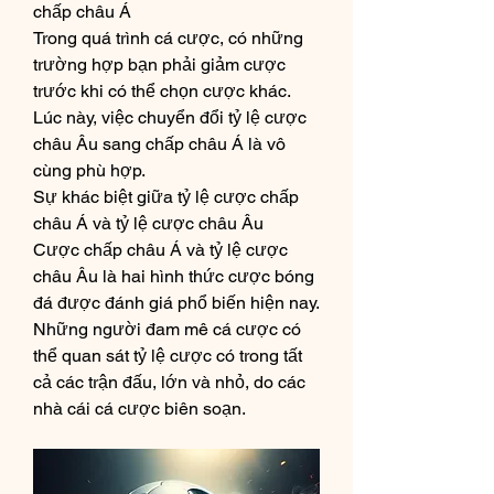
chấp châu Á
Trong quá trình cá cược, có những 
trường hợp bạn phải giảm cược 
trước khi có thể chọn cược khác. 
Lúc này, việc chuyển đổi tỷ lệ cược 
châu Âu sang chấp châu Á là vô 
cùng phù hợp.
Sự khác biệt giữa tỷ lệ cược chấp 
châu Á và tỷ lệ cược châu Âu
Cược chấp châu Á và tỷ lệ cược 
châu Âu là hai hình thức cược bóng 
đá được đánh giá phổ biến hiện nay. 
Những người đam mê cá cược có 
thể quan sát tỷ lệ cược có trong tất 
cả các trận đấu, lớn và nhỏ, do các 
nhà cái cá cược biên soạn.