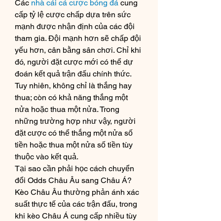
Các 
nhà cái cá cược bóng đá
 cung 
cấp tỷ lệ cược chấp dựa trên sức 
mạnh được nhận định của các đội 
tham gia. Đội mạnh hơn sẽ chấp đội 
yếu hơn, cân bằng sân chơi. Chỉ khi 
đó, người đặt cược mới có thể dự 
đoán kết quả trận đấu chính thức.
Tuy nhiên, không chỉ là thắng hay 
thua; còn có khả năng thắng một 
nửa hoặc thua một nửa. Trong 
những trường hợp như vậy, người 
đặt cược có thể thắng một nửa số 
tiền hoặc thua một nửa số tiền tùy 
thuộc vào kết quả.
Tại sao cần phải học cách chuyển 
đổi Odds Châu Âu sang Châu Á?
Kèo Châu Âu thường phản ánh xác 
suất thực tế của các trận đấu, trong 
khi kèo Châu Á cung cấp nhiều tùy 