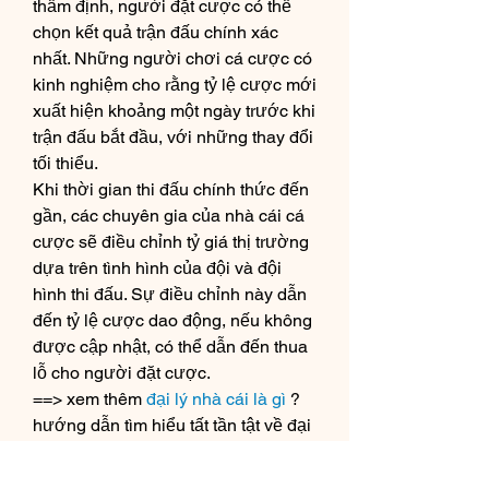
thẩm định, người đặt cược có thể 
chọn kết quả trận đấu chính xác 
nhất. Những người chơi cá cược có 
kinh nghiệm cho rằng tỷ lệ cược mới 
xuất hiện khoảng một ngày trước khi 
trận đấu bắt đầu, với những thay đổi 
tối thiểu.
Khi thời gian thi đấu chính thức đến 
gần, các chuyên gia của nhà cái cá 
cược sẽ điều chỉnh tỷ giá thị trường 
dựa trên tình hình của đội và đội 
hình thi đấu. Sự điều chỉnh này dẫn 
đến tỷ lệ cược dao động, nếu không 
được cập nhật, có thể dẫn đến thua 
lỗ cho người đặt cược.
==> xem thêm 
đại lý nhà cái là gì
 ?
hướng dẫn tìm hiểu tất tần tật về đại 
lí nhà cái
Công thức chuyển đổi Odds Châu 