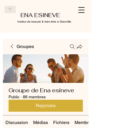
ENA ESINEVE
Institut de beauté & bien-être à Granville
Groupes
Groupe de Ena esineve
Public
·
88 membres
Rejoindre
Discussion
Médias
Fichiers
Membres