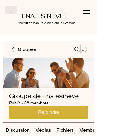
ENA ESINEVE
Institut de beauté & bien-être à Granville
Groupes
Groupe de Ena esineve
Public
·
88 membres
Rejoindre
Discussion
Médias
Fichiers
Membres