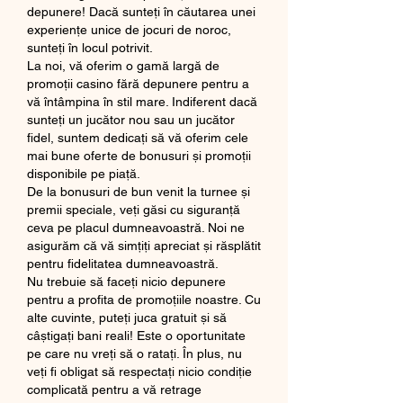
depunere! Dacă sunteți în căutarea unei 
experiențe unice de jocuri de noroc, 
sunteți în locul potrivit.
La noi, vă oferim o gamă largă de 
promoții casino fără depunere pentru a 
vă întâmpina în stil mare. Indiferent dacă 
sunteți un jucător nou sau un jucător 
fidel, suntem dedicați să vă oferim cele 
mai bune oferte de bonusuri și promoții 
disponibile pe piață.
De la bonusuri de bun venit la turnee și 
premii speciale, veți găsi cu siguranță 
ceva pe placul dumneavoastră. Noi ne 
asigurăm că vă simțiți apreciat și răsplătit 
pentru fidelitatea dumneavoastră.
Nu trebuie să faceți nicio depunere 
pentru a profita de promoțiile noastre. Cu 
alte cuvinte, puteți juca gratuit și să 
câștigați bani reali! Este o oportunitate 
pe care nu vreți să o ratați. În plus, nu 
veți fi obligat să respectați nicio condiție 
complicată pentru a vă retrage 