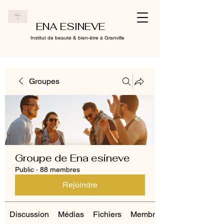
ENA ESINEVE
Institut de beauté & bien-être à Granville
Groupes
Groupe de Ena esineve
Public
·
88 membres
Rejoindre
Discussion
Médias
Fichiers
Membres