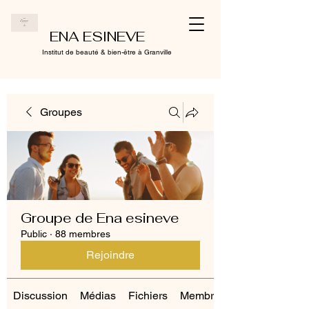
ENA ESINEVE
Institut de beauté & bien-être à Granville
Groupes
Groupe de Ena esineve
Public
·
88 membres
Rejoindre
Discussion
Médias
Fichiers
Membres