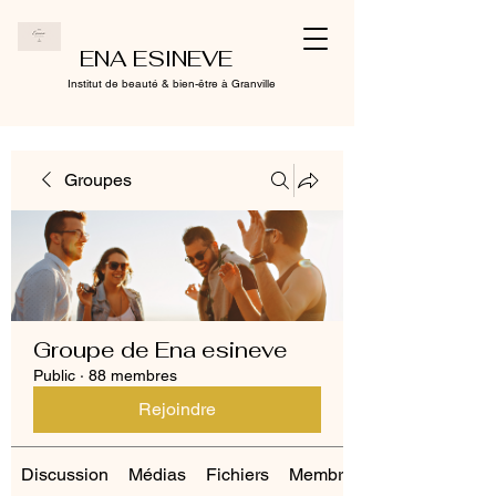
ENA ESINEVE
Institut de beauté & bien-être à Granville
Groupes
Groupe de Ena esineve
Public
·
88 membres
Rejoindre
Discussion
Médias
Fichiers
Membres