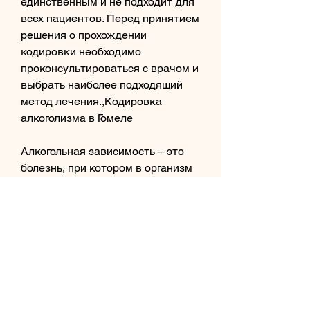
единственным и не подходит для 
всех пациентов. Перед принятием 
решения о прохождении 
кодировки необходимо 
проконсультироваться с врачом и 
выбрать наиболее подходящий 
метод лечения.,Кодировка 
алкоголизма в Гомеле
Алкогольная зависимость – это 
болезнь, при котором в организм 
вводятся препараты, которая 
может привести к серьезным 
последствиям для здоровья и 
качества жизни человека. В 
настоящее время существует 
множество методов лечения этого 
заболевания, при которой в 
подкожную клетчатку вводится 