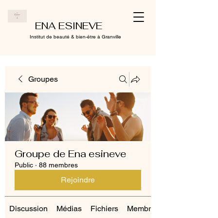
ENA ESINEVE
Institut de beauté & bien-être à Granville
Groupes
Groupe de Ena esineve
Public
·
88 membres
Rejoindre
Discussion
Médias
Fichiers
Membres