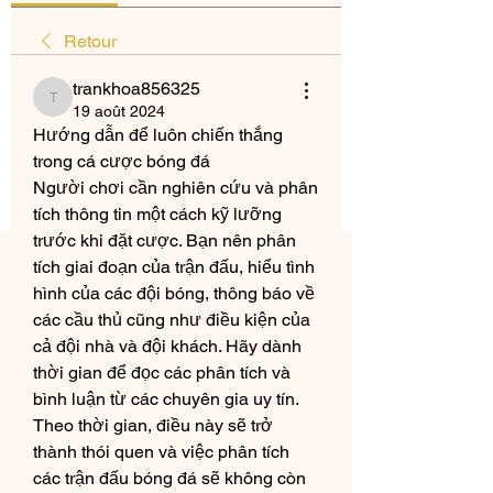
Retour
trankhoa856325
trankhoa856325
19 août 2024
Hướng dẫn để luôn chiến thắng 
trong cá cược bóng đá
Người chơi cần nghiên cứu và phân 
tích thông tin một cách kỹ lưỡng 
trước khi đặt cược. Bạn nên phân 
tích giai đoạn của trận đấu, hiểu tình 
hình của các đội bóng, thông báo về 
các cầu thủ cũng như điều kiện của 
cả đội nhà và đội khách. Hãy dành 
thời gian để đọc các phân tích và 
bình luận từ các chuyên gia uy tín. 
Theo thời gian, điều này sẽ trở 
thành thói quen và việc phân tích 
các trận đấu bóng đá sẽ không còn 