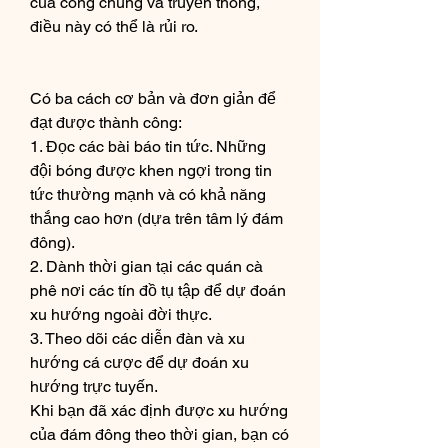
của công chúng và truyền thông, 
điều này có thể là rủi ro.
Có ba cách cơ bản và đơn giản để 
đạt được thành công:
1. Đọc các bài báo tin tức. Những 
đội bóng được khen ngợi trong tin 
tức thường mạnh và có khả năng 
thắng cao hơn (dựa trên tâm lý đám 
đông).
2. Dành thời gian tại các quán cà 
phê nơi các tín đồ tụ tập để dự đoán 
xu hướng ngoài đời thực.
3. Theo dõi các diễn đàn và xu 
hướng cá cược để dự đoán xu 
hướng trực tuyến.
Khi bạn đã xác định được xu hướng 
của đám đông theo thời gian, bạn có 