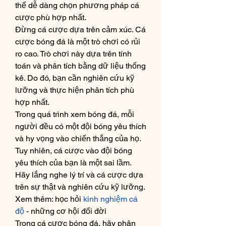
thể dễ dàng chọn phương pháp cá 
cược phù hợp nhất.
Đừng cá cược dựa trên cảm xúc. Cá 
cược bóng đá là một trò chơi có rủi 
ro cao. Trò chơi này dựa trên tính 
toán và phân tích bằng dữ liệu thống 
kê. Do đó, bạn cần nghiên cứu kỹ 
lưỡng và thực hiện phân tích phù 
hợp nhất.
Trong quá trình xem bóng đá, mỗi 
người đều có một đội bóng yêu thích 
và hy vọng vào chiến thắng của họ. 
Tuy nhiên, cá cược vào đội bóng 
yêu thích của bạn là một sai lầm. 
Hãy lắng nghe lý trí và cá cược dựa 
trên sự thật và nghiên cứu kỹ lưỡng.
Xem thêm: học hỏi 
kinh nghiệm cá 
độ
 - những cơ hội đổi đời
Trong cá cược bóng đá, hãy phân 