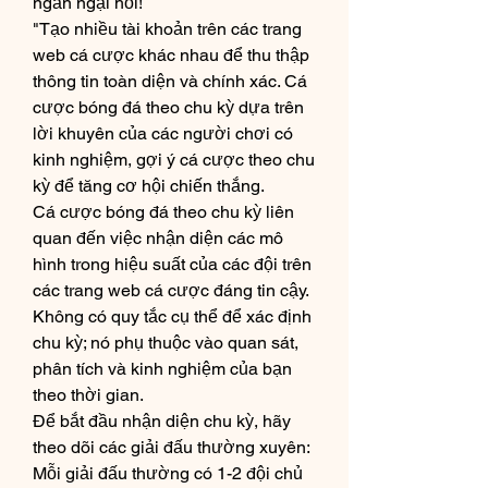
ngần ngại hỏi!
"Tạo nhiều tài khoản trên các trang 
web cá cược khác nhau để thu thập 
thông tin toàn diện và chính xác. Cá 
cược bóng đá theo chu kỳ dựa trên 
lời khuyên của các người chơi có 
kinh nghiệm, gợi ý cá cược theo chu 
kỳ để tăng cơ hội chiến thắng.
Cá cược bóng đá theo chu kỳ liên 
quan đến việc nhận diện các mô 
hình trong hiệu suất của các đội trên 
các trang web cá cược đáng tin cậy. 
Không có quy tắc cụ thể để xác định 
chu kỳ; nó phụ thuộc vào quan sát, 
phân tích và kinh nghiệm của bạn 
theo thời gian.
Để bắt đầu nhận diện chu kỳ, hãy 
theo dõi các giải đấu thường xuyên: 
Mỗi giải đấu thường có 1-2 đội chủ 