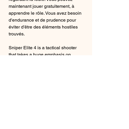
maintenant jouer gratuitement, à 
apprendre le rôle. Vous avez besoin 
d'endurance et de prudence pour 
éviter d'être des éléments hostiles 
trouvés.
Sniper Elite 4 is a tactical shooter 
that takes a huge emphasis on 
stealth snipping. The player takes on 
the role of Karl Fairburne, a sniper 
sent by the Office of Strategic 
Services to Italy to help the 
resistance movement fight against 
the occupying forces of Nazi 
Germany.
The game is set in Italy during World 
War II and features a wide range of 