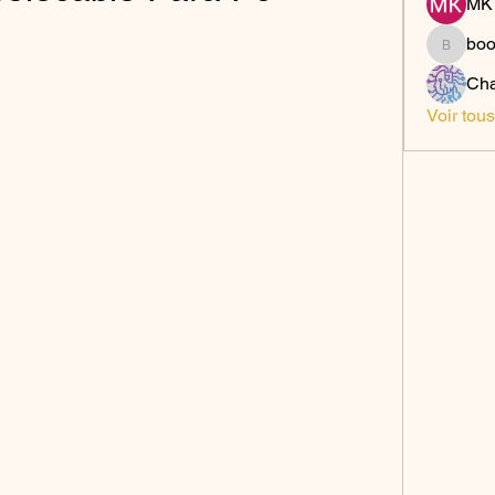
MK 
bo
boonsn
Cha
Voir tou