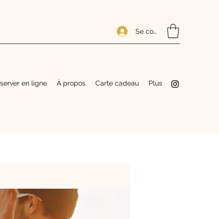
Se connecter
server en ligne
À propos
Carte cadeau
Plus