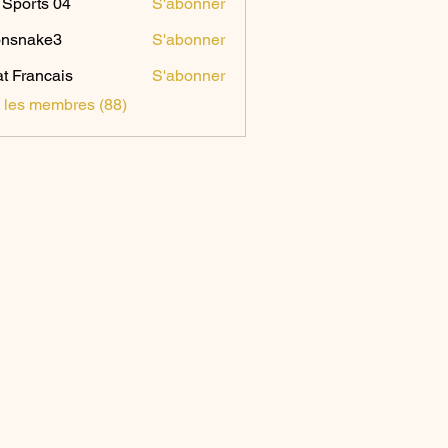
Sports 04
S'abonner
onsnake3
S'abonner
ake3
t Francais
S'abonner
s les membres (88)