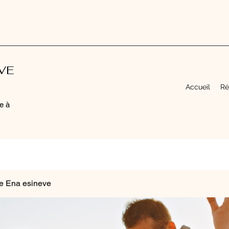
EVE
Accueil
Ré
e à
e Ena esineve