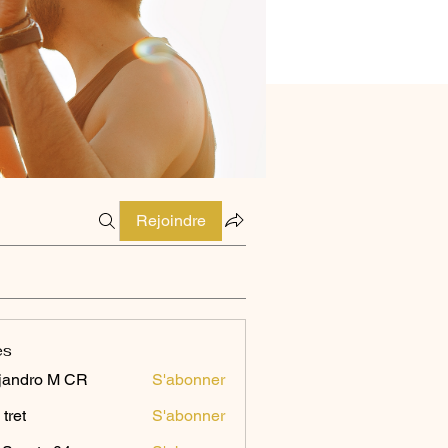
Rejoindre
es
jandro M CR
S'abonner
 tret
S'abonner