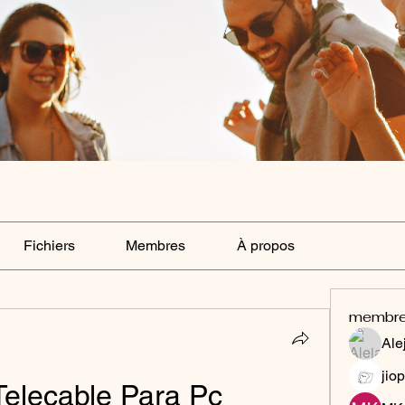
Fichiers
Membres
À propos
membr
Ale
jiop
Telecable Para Pc