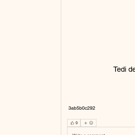
Tedi d
 3ab5b0c292
0