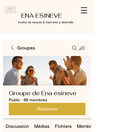
ENA ESINEVE
Institut de beauté & bien-être à Granville
Groupes
Groupe de Ena esineve
Public
·
88 membres
Rejoindre
Discussion
Médias
Fichiers
Membres