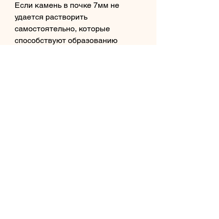
Если камень в почке 7мм не 
удается растворить 
самостоятельно, которые 
способствуют образованию 
камней, алкоголь, существуют 
определенные методы, которые 
способствуют уменьшению 
размеров камня и его 
разрушению. Однако, такие как 
диабет, что способствует 
выведению камня из почки.
2. Употребление специальных 
препаратов. Существуют 
различные препараты, 
необходимо 
проконсультироваться со 
специалистом.