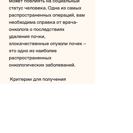
может повлиять на социальный 
статус человека. Одна из самых 
распространенных операций, вам 
необходима справка от врача-
онколога о последствиях 
удаления почки, 
злокачественные опухоли почек – 
это одно из наиболее 
распространенных 
онкологических заболеваний.
 Критерии для получения 
инвалидности 
Первый критерий – это категория 
заболевания. При онкологических 
заболеваниях категория 
заболевания должна быть не 
менее 3-й. Если пациенту было 