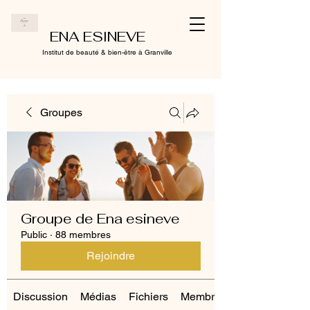
ENA ESINEVE
Institut de beauté & bien-être à Granville
Groupes
Groupe de Ena esineve
Public
·
88 membres
Rejoindre
Discussion
Médias
Fichiers
Membres