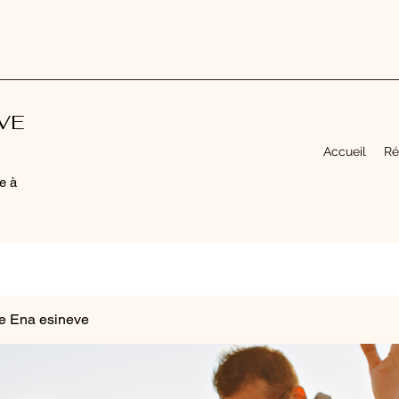
EVE
Accueil
Ré
e à
e Ena esineve