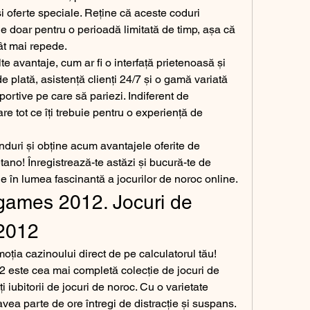
i oferte speciale. Reține că aceste coduri 
e doar pentru o perioadă limitată de timp, așa că 
cât mai repede.
te avantaje, cum ar fi o interfață prietenoasă și 
de plată, asistență clienți 24/7 și o gamă variată 
ortive pe care să pariezi. Indiferent de 
re tot ce îți trebuie pentru o experiență de 
duri și obține acum avantajele oferite de 
ano! Înregistrează-te astăzi și bucură-te de 
le în lumea fascinantă a jocurilor de noroc online.
games 2012. Jocuri de 
 2012
ția cazinoului direct de pe calculatorul tău! 
este cea mai completă colecție de jocuri de 
i iubitorii de jocuri de noroc. Cu o varietate 
 avea parte de ore întregi de distracție și suspans.