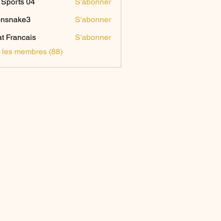
Sports 04
S'abonner
onsnake3
S'abonner
ake3
t Francais
S'abonner
s les membres (88)