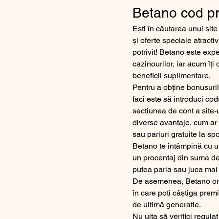
Betano cod p
Ești în căutarea unui site
și oferte speciale atracti
potrivit! Betano este expe
cazinourilor, iar acum îți
beneficii suplimentare.
Pentru a obține bonusurile
faci este să introduci cod
secțiunea de cont a site-u
diverse avantaje, cum ar fi
sau pariuri gratuite la spo
Betano te întâmpină cu u
un procentaj din suma dep
putea paria sau juca mai 
De asemenea, Betano org
în care poți câștiga premi
de ultimă generație.
Nu uita să verifici regulat