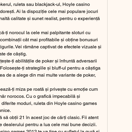
pokerul, ruleta sau blackjack-ul, Hoyle casino 
dorești. Ai la dispoziție cele mai populare jocuri 
altă calitate și sunet realist, pentru o experiență 
ă-ți norocul la cele mai palpitante sloturi cu 
combinații cât mai profitabile și obține bonusuri 
tigurile. Vei rămâne captivat de efectele vizuale și 
ate de câștig.
ște-ți abilitățile de poker și înfruntă adversarii 
Folosește-ți strategiile și bluff-ul pentru a câștiga 
tea de a alege din mai multe variante de poker, 
ează-ți miza pe roată și privește cu emoție cum 
ăr norocos. Cu o grafică impecabilă și 
n diferite moduri, ruleta din Hoyle casino games 
unice.
să obții 21 în acest joc de cărți clasic. Fii atent 
ale dealerului pentru a lua cele mai bune decizii. 
sino games 2012 te va ține cu sufletul la gură și 