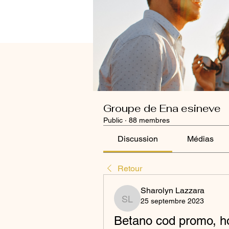
Groupe de Ena esineve
Public
·
88 membres
Discussion
Médias
Retour
Sharolyn Lazzara
25 septembre 2023
Sharolyn Lazzara
Betano cod promo, h