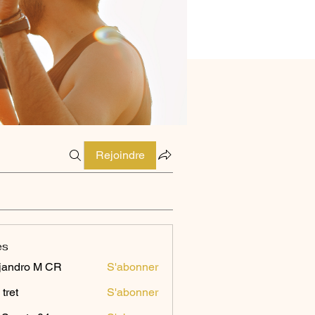
Rejoindre
es
jandro M CR
S'abonner
 tret
S'abonner