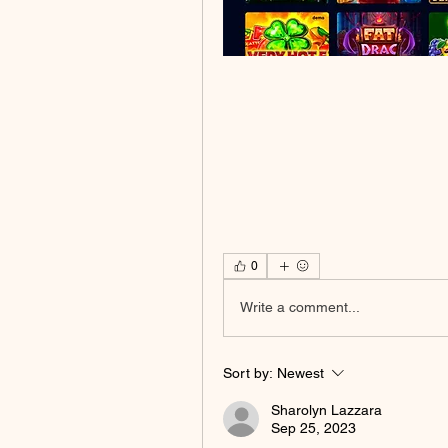
0
Write a comment...
Sort by:
Newest
Sharolyn Lazzara
Sep 25, 2023