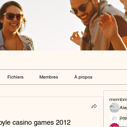
Fichiers
Membres
À propos
membr
Ale
jiop
oyle casino games 2012