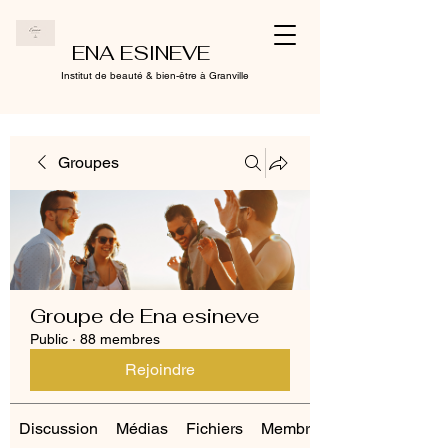
ENA ESINEVE
Institut de beauté & bien-être à Granville
Groupes
Groupe de Ena esineve
Public
·
88 membres
Rejoindre
Discussion
Médias
Fichiers
Membres