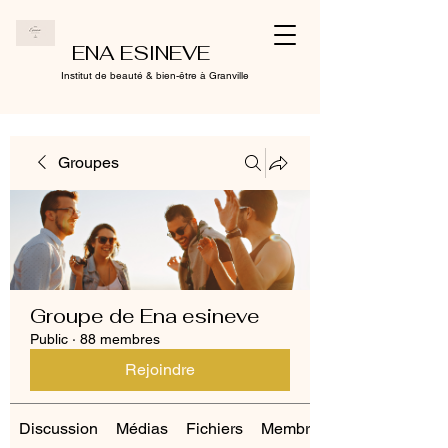
ENA ESINEVE
Institut de beauté & bien-être à Granville
Groupes
Groupe de Ena esineve
Public
·
88 membres
Rejoindre
Discussion
Médias
Fichiers
Membres