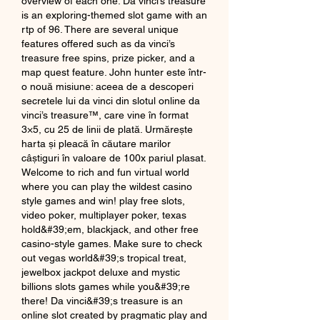
overview of each one. Da vinci’s treasure 
is an exploring-themed slot game with an 
rtp of 96. There are several unique 
features offered such as da vinci’s 
treasure free spins, prize picker, and a 
map quest feature. John hunter este într-
o nouă misiune: aceea de a descoperi 
secretele lui da vinci din slotul online da 
vinci’s treasure™, care vine în format 
3×5, cu 25 de linii de plată. Urmărește 
harta și pleacă în căutare marilor 
câștiguri în valoare de 100x pariul plasat. 
Welcome to rich and fun virtual world 
where you can play the wildest casino 
style games and win! play free slots, 
video poker, multiplayer poker, texas 
hold&#39;em, blackjack, and other free 
casino-style games. Make sure to check 
out vegas world&#39;s tropical treat, 
jewelbox jackpot deluxe and mystic 
billions slots games while you&#39;re 
there! Da vinci&#39;s treasure is an 
online slot created by pragmatic play and 