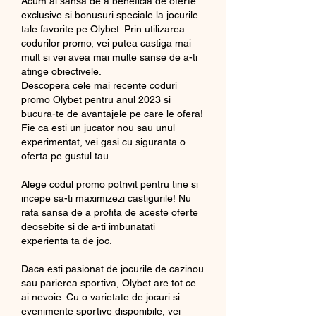
Acum ai sansa de a beneficia de oferte 
exclusive si bonusuri speciale la jocurile 
tale favorite pe Olybet. Prin utilizarea 
codurilor promo, vei putea castiga mai 
mult si vei avea mai multe sanse de a-ti 
atinge obiectivele.
Descopera cele mai recente coduri 
promo Olybet pentru anul 2023 si 
bucura-te de avantajele pe care le ofera! 
Fie ca esti un jucator nou sau unul 
experimentat, vei gasi cu siguranta o 
oferta pe gustul tau.
Alege codul promo potrivit pentru tine si 
incepe sa-ti maximizezi castigurile! Nu 
rata sansa de a profita de aceste oferte 
deosebite si de a-ti imbunatati 
experienta ta de joc.
Daca esti pasionat de jocurile de cazinou 
sau parierea sportiva, Olybet are tot ce 
ai nevoie. Cu o varietate de jocuri si 
evenimente sportive disponibile, vei 