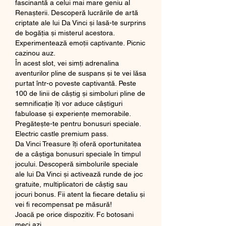
fascinantă a celui mai mare geniu al 
Renașterii. Descoperă lucrările de artă 
criptate ale lui Da Vinci și lasă-te surprins 
de bogăția și misterul acestora.
Experimentează emoții captivante. Picnic 
cazinou auz.
În acest slot, vei simți adrenalina 
aventurilor pline de suspans și te vei lăsa 
purtat într-o poveste captivantă. Peste 
100 de linii de câștig și simboluri pline de 
semnificație îți vor aduce câștiguri 
fabuloase și experiențe memorabile.
Pregătește-te pentru bonusuri speciale. 
Electric castle premium pass.
Da Vinci Treasure îți oferă oportunitatea 
de a câștiga bonusuri speciale în timpul 
jocului. Descoperă simbolurile speciale 
ale lui Da Vinci și activează runde de joc 
gratuite, multiplicatori de câștig sau 
jocuri bonus. Fii atent la fiecare detaliu și 
vei fi recompensat pe măsură!
Joacă pe orice dispozitiv. Fc botosani 
meci azi.