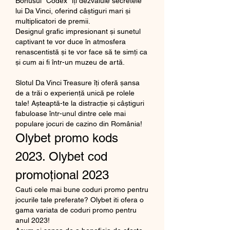
Bonusul "Codex" îți dezvăluie secretele 
lui Da Vinci, oferind câștiguri mari și 
multiplicatori de premii.
Designul grafic impresionant și sunetul 
captivant te vor duce în atmosfera 
renascentistă și te vor face să te simți ca 
și cum ai fi într-un muzeu de artă.
Slotul Da Vinci Treasure îți oferă șansa 
de a trăi o experiență unică pe rolele 
tale! Așteaptă-te la distracție și câștiguri 
fabuloase într-unul dintre cele mai 
populare jocuri de cazino din România!
Olybet promo kods 
2023. Olybet cod 
promoțional 2023
Cauti cele mai bune coduri promo pentru 
jocurile tale preferate? Olybet iti ofera o 
gama variata de coduri promo pentru 
anul 2023!