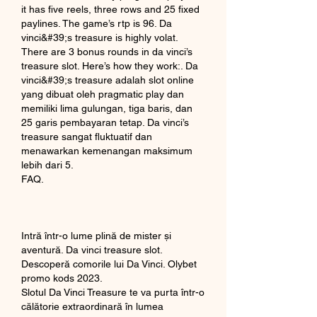
it has five reels, three rows and 25 fixed 
paylines. The game’s rtp is 96. Da 
vinci&#39;s treasure is highly volat. 
There are 3 bonus rounds in da vinci’s 
treasure slot. Here’s how they work:. Da 
vinci&#39;s treasure adalah slot online 
yang dibuat oleh pragmatic play dan 
memiliki lima gulungan, tiga baris, dan 
25 garis pembayaran tetap. Da vinci’s 
treasure sangat fluktuatif dan 
menawarkan kemenangan maksimum 
lebih dari 5. 
FAQ.
Intră într-o lume plină de mister și 
aventură. Da vinci treasure slot.
Descoperă comorile lui Da Vinci. Olybet 
promo kods 2023.
Slotul Da Vinci Treasure te va purta într-o 
călătorie extraordinară în lumea 