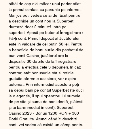
bătăi de cap nici măcar unui parior aflat 
la primul contact cu pariurile pe internet. 
Mai jos poți vedea ce ai de făcut pentru 
a deschide un cont nou la Superbet; 
durează doar 2 minute! Intră pe 
superbet. Apasă pe butonul Înregistrare / 
Fă-ți cont. Primul depozit al Jucătorului 
este în valoare de cel puțin 50 lei. Pentru 
a beneficia de bonusurile din pachetul de 
bun venit Casino, jucătorul are la 
dispoziție 30 de zile de la înregistrare 
pentru a efectua cele 3 depuneri. În caz 
contrar, atât bonusurile cât si rotirile 
gratuite aferente acestora, vor expira 
automat. Prin intermediul acestora poți 
să depui bani pe contul Superbet (te duci 
la o agenție, îi spui operatorului numele 
de pe site și suma de bani dorită, plătești 
și ai banii imediat în cont). Superbet 
Casino 2023 - Bonus 1200 RON + 300 
Rotiri Gratuite. Atunci când îți deschizi 
cont, vei vedea că există un câmp pentru 