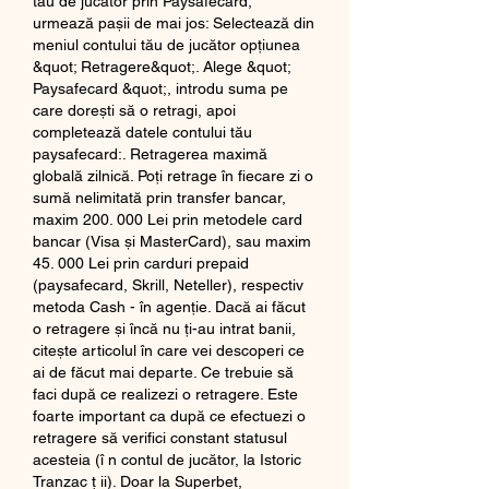
tău de jucător prin Paysafecard, 
urmează pașii de mai jos: Selectează din 
meniul contului tău de jucător opțiunea 
&quot; Retragere&quot;. Alege &quot; 
Paysafecard &quot;, introdu suma pe 
care dorești să o retragi, apoi 
completează datele contului tău 
paysafecard:. Retragerea maximă 
globală zilnică. Poți retrage în fiecare zi o 
sumă nelimitată prin transfer bancar, 
maxim 200. 000 Lei prin metodele card 
bancar (Visa și MasterCard), sau maxim 
45. 000 Lei prin carduri prepaid 
(paysafecard, Skrill, Neteller), respectiv 
metoda Cash - în agenție. Dacă ai făcut 
o retragere și încă nu ți-au intrat banii, 
citește articolul în care vei descoperi ce 
ai de făcut mai departe. Ce trebuie să 
faci după ce realizezi o retragere. Este 
foarte important ca după ce efectuezi o 
retragere să verifici constant statusul 
acesteia (î n contul de jucător, la Istoric 
Tranzac ț ii). Doar la Superbet, 