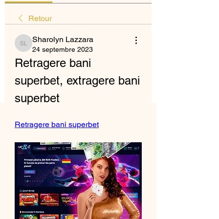
Retour
Sharolyn Lazzara
Sharolyn Lazzara
24 septembre 2023
Retragere bani 
superbet, extragere bani 
superbet
Retragere bani superbet