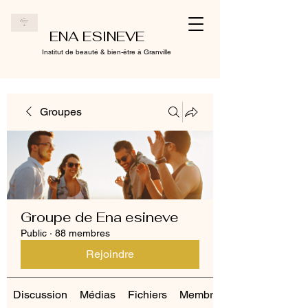
ENA ESINEVE
Institut de beauté & bien-être à Granville
Groupes
Groupe de Ena esineve
Public
·
88 membres
Rejoindre
Discussion
Médias
Fichiers
Membres