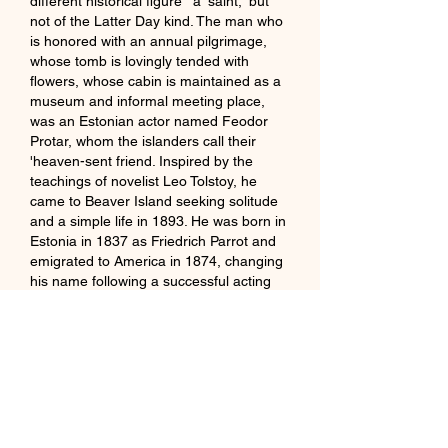
different historical figure ' a 'saint,' but 
not of the Latter Day kind. The man who 
is honored with an annual pilgrimage, 
whose tomb is lovingly tended with 
flowers, whose cabin is maintained as a 
museum and informal meeting place, 
was an Estonian actor named Feodor 
Protar, whom the islanders call their 
'heaven-sent friend. Inspired by the 
teachings of novelist Leo Tolstoy, he 
came to Beaver Island seeking solitude 
and a simple life in 1893. He was born in 
Estonia in 1837 as Friedrich Parrot and 
emigrated to America in 1874, changing 
his name following a successful acting 
career in Europe. He spent more than a 
decade as editor of a German 
newspaper in Rock Island, Ill. By the time 
Protar arrived, the Mormon 'kingdom' 
was a memory. The island had become 
home to Irish American settlers who 
arrived in droves after Strang was shot. 
Protar wasn't a doctor, but he ably filled 