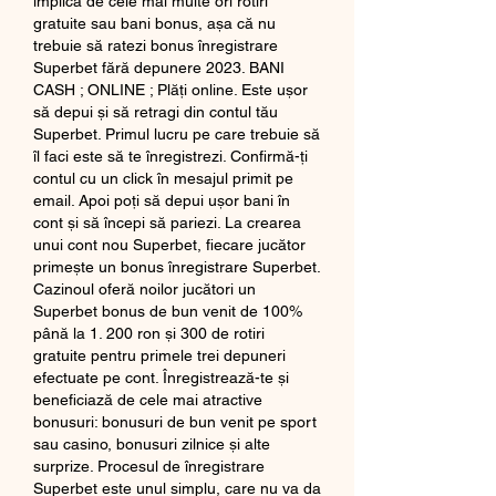
implică de cele mai multe ori rotiri 
gratuite sau bani bonus, așa că nu 
trebuie să ratezi bonus înregistrare 
Superbet fără depunere 2023. BANI 
CASH ; ONLINE ; Plăți online. Este ușor 
să depui și să retragi din contul tău 
Superbet. Primul lucru pe care trebuie să 
îl faci este să te înregistrezi. Confirmă-ți 
contul cu un click în mesajul primit pe 
email. Apoi poți să depui ușor bani în 
cont și să începi să pariezi. La crearea 
unui cont nou Superbet, fiecare jucător 
primește un bonus înregistrare Superbet. 
Cazinoul oferă noilor jucători un 
Superbet bonus de bun venit de 100% 
până la 1. 200 ron și 300 de rotiri 
gratuite pentru primele trei depuneri 
efectuate pe cont. Înregistrează-te și 
beneficiază de cele mai atractive 
bonusuri: bonusuri de bun venit pe sport 
sau casino, bonusuri zilnice și alte 
surprize. Procesul de înregistrare 
Superbet este unul simplu, care nu va da 