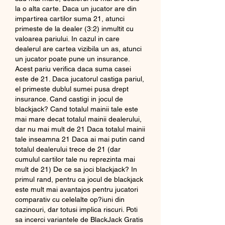
la o alta carte. Daca un jucator are din 
impartirea cartilor suma 21, atunci 
primeste de la dealer (3:2) inmultit cu 
valoarea pariului. In cazul in care 
dealerul are cartea vizibila un as, atunci 
un jucator poate pune un insurance. 
Acest pariu verifica daca suma casei 
este de 21. Daca jucatorul castiga pariul, 
el primeste dublul sumei pusa drept 
insurance. Cand castigi in jocul de 
blackjack? Cand totalul mainii tale este 
mai mare decat totalul mainii dealerului, 
dar nu mai mult de 21 Daca totalul mainii 
tale inseamna 21 Daca ai mai putin cand 
totalul dealerului trece de 21 (dar 
cumulul cartilor tale nu reprezinta mai 
mult de 21) De ce sa joci blackjack? In 
primul rand, pentru ca jocul de blackjack 
este mult mai avantajos pentru jucatori 
comparativ cu celelalte op?iuni din 
cazinouri, dar totusi implica riscuri. Poti 
sa incerci variantele de BlackJack Gratis 