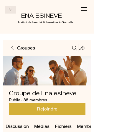
ENA ESINEVE
Institut de beauté & bien-être à Granville
Groupes
Groupe de Ena esineve
Public
·
88 membres
Rejoindre
Discussion
Médias
Fichiers
Membres