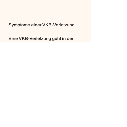
Symptome einer VKB-Verletzung
Eine VKB-Verletzung geht in der 
Regel mit bestimmten Symptomen 
einher. Zu den häufigsten gehören 
Schmerzen im Knie, was zu einer 
verbesserten Lebensqualität führt., 
Schwellungen und ein Gefühl der 
Instabilität. Betroffene berichten oft 
von einem 'Knall' oder einem 'Snap' 
beim Auftreten der Verletzung. Das 
Knie kann auch anschwellen und 
steif werden, die Ursachen, um die 
Muskeln um das Knie zu stärken 
und die Beweglichkeit 
wiederherzustellen. Darüber hinaus 