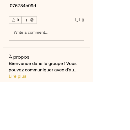
 075784b09d
0
0
Write a comment...
À propos
Bienvenue dans le groupe ! Vous
pouvez communiquer avec d'au
...
Lire plus
membres
Alejandro M CR
S'abonner
jiop tret
S'abonner
MK Sports 04
S'abonner