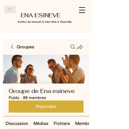
ENA ESINEVE
Institut de beauté & bien-être à Granville
Groupes
Groupe de Ena esineve
Public
·
88 membres
Rejoindre
Discussion
Médias
Fichiers
Membres