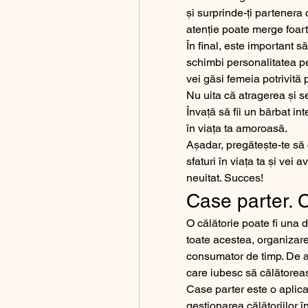
și surprinde-ți partenera
atenție poate merge foar
În final, este important să 
schimbi personalitatea pen
vei găsi femeia potrivită 
Nu uita că atragerea și se
Învață să fii un bărbat in
în viața ta amoroasă.
Așadar, pregătește-te să 
sfaturi în viața ta și vei 
neuitat. Succes!
Case parter. 
O călătorie poate fi una d
toate acestea, organizare
consumator de timp. De a
care iubesc să călătoreasc
Case parter este o aplica
gestionarea călătoriilor în