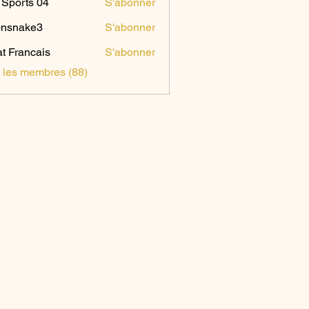
Sports 04
S'abonner
onsnake3
S'abonner
ake3
t Francais
S'abonner
s les membres (88)