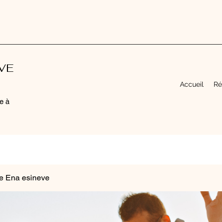
EVE
Accueil
Ré
e à
e Ena esineve