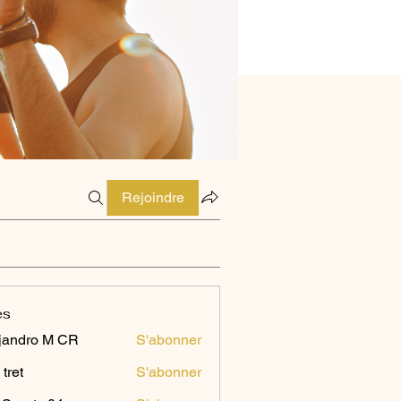
Rejoindre
es
jandro M CR
S'abonner
 tret
S'abonner