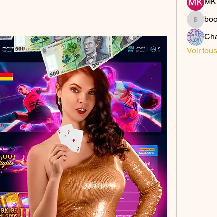
MK 
bo
boonsn
Cha
Voir tou