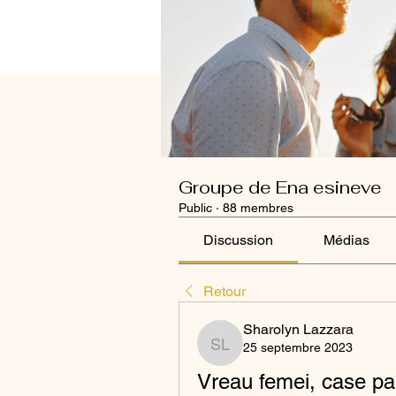
Groupe de Ena esineve
Public
·
88 membres
Discussion
Médias
Retour
Sharolyn Lazzara
25 septembre 2023
Sharolyn Lazzara
Vreau femei, case pa