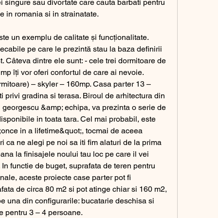
 singure sau divortate care cauta barbati pentru 
e in romania si in strainatate. 
ecabile pe care le prezintă stau la baza definirii 
t. Câteva dintre ele sunt: - cele trei dormitoare de 
mp îți vor oferi confortul de care ai nevoie. 
rmitoare) – skyler – 160mp. Casa parter 13 – 
i privi gradina si terasa. Biroul de arhitectura din 
el georgescu &amp; echipa, va prezinta o serie de 
isponibile in toata tara. Cel mai probabil, este 
;once in a lifetime&quot;, tocmai de aceea 
ca ne alegi pe noi sa iti fim alaturi de la prima 
pana la finisajele noului tau loc pe care il vei 
n functie de buget, suprafata de teren pentru 
nale, aceste proiecte case parter pot fi 
ata de circa 80 m2 si pot atinge chiar si 160 m2, 
e una din configurarile: bucatarie deschisa si 
e pentru 3 – 4 persoane. 