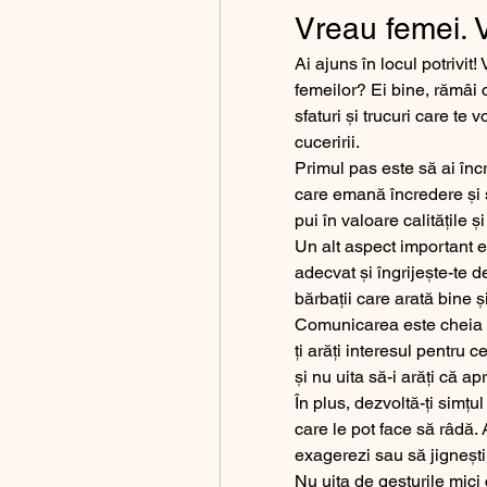
Vreau femei. 
Ai ajuns în locul potrivit! 
femeilor? Ei bine, rămâi c
sfaturi și trucuri care te 
cuceririi.
Primul pas este să ai încr
care emană încredere și si
pui în valoare calitățile ș
Un alt aspect important es
adecvat și îngrijește-te 
bărbații care arată bine și
Comunicarea este cheia suc
ți arăți interesul pentru 
și nu uita să-i arăți că ap
În plus, dezvoltă-ți simțu
care le pot face să râdă. A
exagerezi sau să jignești
Nu uita de gesturile mici c