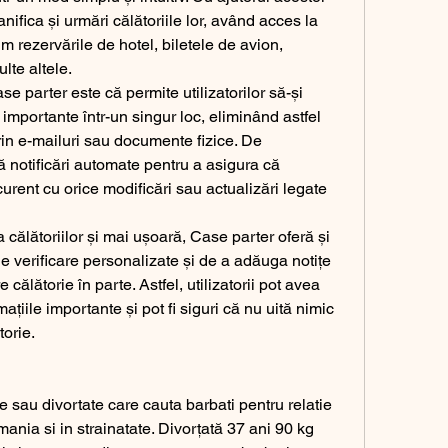
planifica și urmări călătoriile lor, având acces la 
m rezervările de hotel, biletele de avion, 
lte altele.
e parter este că permite utilizatorilor să-și 
 importante într-un singur loc, eliminând astfel 
in e-mailuri sau documente fizice. De 
 notificări automate pentru a asigura că 
curent cu orice modificări sau actualizări legate 
călătoriilor și mai ușoară, Case parter oferă și 
e verificare personalizate și de a adăuga notițe 
 călătorie în parte. Astfel, utilizatorii pot avea 
iile importante și pot fi siguri că nu uită nimic 
torie.
mania si in strainatate. Divorțată 37 ani 90 kg 