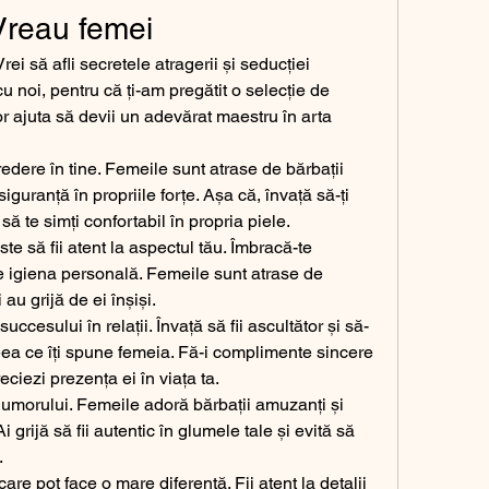
Vreau femei
Vrei să afli secretele atragerii și seducției 
u noi, pentru că ți-am pregătit o selecție de 
vor ajuta să devii un adevărat maestru în arta 
edere în tine. Femeile sunt atrase de bărbații 
guranță în propriile forțe. Așa că, învață să-ți 
i să te simți confortabil în propria piele.
te să fii atent la aspectul tău. Îmbracă-te 
de igiena personală. Femeile sunt atrase de 
 au grijă de ei înșiși.
cesului în relații. Învață să fii ascultător și să-
ceea ce îți spune femeia. Fă-i complimente sincere 
reciezi prezența ei în viața ta.
l umorului. Femeile adoră bărbații amuzanți și 
i grijă să fii autentic în glumele tale și evită să 
.
are pot face o mare diferență. Fii atent la detalii 