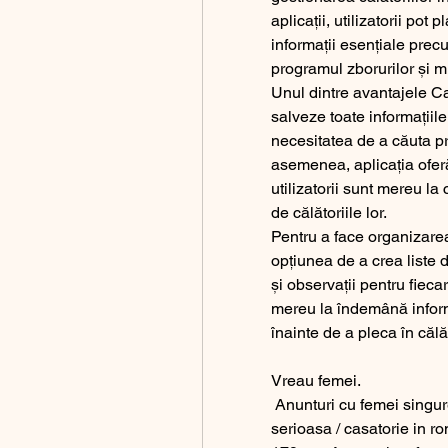
aplicații, utilizatorii pot 
informații esențiale precu
programul zborurilor și mu
Unul dintre avantajele Cas
salveze toate informațiile
necesitatea de a căuta pr
asemenea, aplicația oferă
utilizatorii sunt mereu la 
de călătoriile lor.
Pentru a face organizarea 
opțiunea de a crea liste d
și observații pentru fiecare
mereu la îndemână informaț
înainte de a pleca în călă
Vreau femei.
 Anunturi cu femei singure sau divortate care cauta barbati pentru relatie 
serioasa / casatorie in ro