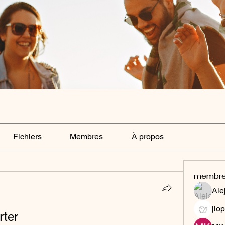
Fichiers
Membres
À propos
membr
Ale
jiop
rter