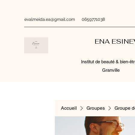
evalmeida.ea@gmail.com
0659771038
ENA ESIN
Institut de beauté & bien-êtr
Granville
Accueil
Groupes
Groupe d