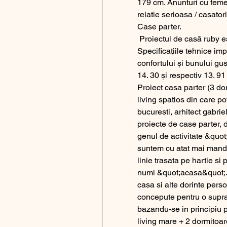
179 cm. Anunturi cu femei
relatie serioasa / casatori
Case parter.
 Proiectul de casă ruby este un exemplu de calitate și funcționalitate. 
Specificațiile tehnice imp
confortului și bunului gus
14. 30 și respectiv 13. 91 
Proiect casa parter (3 do
living spatios din care pot
bucuresti, arhitect gabri
proiecte de case parter, d
genul de activitate &quot
suntem cu atat mai mandri 
linie trasata pe hartie si 
numi &quot;acasa&quot;. I
casa si alte dorinte perso
concepute pentru o supraf
bazandu-se in principiu p
living mare + 2 dormitoar