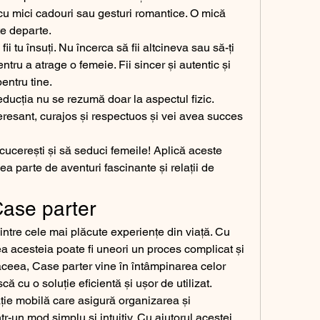
 cu mici cadouri sau gesturi romantice. O mică 
te departe.
fii tu însuți. Nu încerca să fii altcineva sau să-ți 
tru a atrage o femeie. Fii sincer și autentic și 
pentru tine.
ducția nu se rezumă doar la aspectul fizic. 
teresant, curajos și respectuos și vei avea succes 
cucerești și să seduci femeile! Aplică aceste 
avea parte de aventuri fascinante și relații de 
Case parter
intre cele mai plăcute experiențe din viață. Cu 
a acesteia poate fi uneori un proces complicat și 
ceea, Case parter vine în întâmpinarea celor 
ă cu o soluție eficientă și ușor de utilizat.
ție mobilă care asigură organizarea și 
tr-un mod simplu și intuitiv. Cu ajutorul acestei 