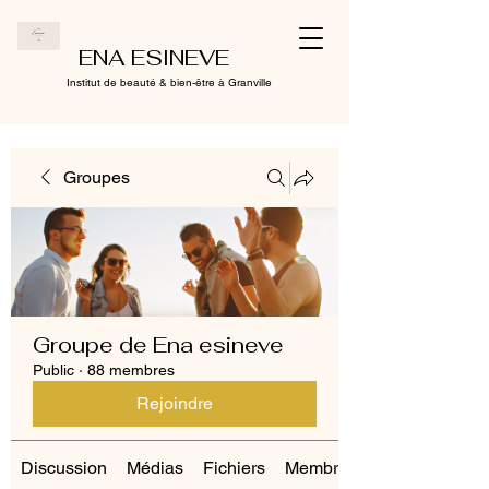
ENA ESINEVE
Institut de beauté & bien-être à Granville
Groupes
Groupe de Ena esineve
Public
·
88 membres
Rejoindre
Discussion
Médias
Fichiers
Membres