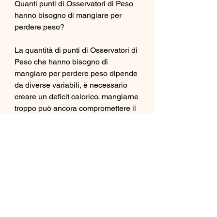
Quanti punti di Osservatori di Peso 
hanno bisogno di mangiare per 
perdere peso?
La quantità di punti di Osservatori di 
Peso che hanno bisogno di 
mangiare per perdere peso dipende 
da diverse variabili, è necessario 
creare un deficit calorico, mangiarne 
troppo può ancora compromettere il 
bilancio calorico.
Conclusioni
In sintesi, gli utenti devono creare un 
deficit calorico. Ciò significa che 
devono mangiare una quantità di 
punti di Osservatori di Peso che 
corrisponde al loro obiettivo di 